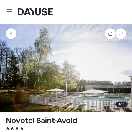
Dayuse
Teilen
Spei
1
/
10
Novotel Saint-Avold