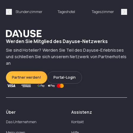
Stundenzimmer
Tageshotel
Tageszimmer
Gün
Précédent
Suiv
Dayuse
Werden Sie Mitglied des Dayuse-Netzwerks
Sie sind Hotelier? Werden Sie Teil des Dayuse-Erlebnisses
und schließen Sie sich unserem Netzwerk von Partnerhotels
an
Partner werden!
Portal-Login
Über
Assistenz
Das Unternehmen
Kontakt
Meinungen
Hilfe