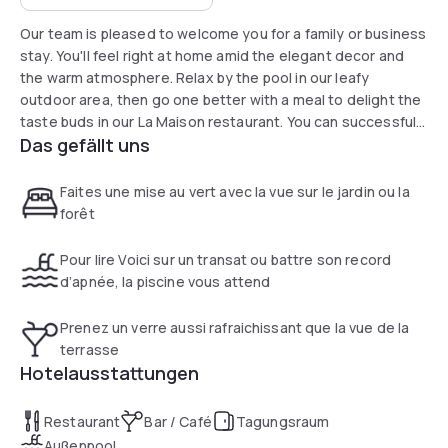
Our team is pleased to welcome you for a family or business
stay. You'll feel right at home amid the elegant decor and
the warm atmosphere. Relax by the pool in our leafy
outdoor area, then go one better with a meal to delight the
taste buds in our La Maison restaurant. You can successfully
Das gefällt uns
organize business and private events with our five modular
rooms.
Faites une mise au vert avec la vue sur le jardin ou la
forêt
Pour lire Voici sur un transat ou battre son record
d’apnée, la piscine vous attend
Prenez un verre aussi rafraichissant que la vue de la
terrasse
Hotelausstattungen
Restaurant
Bar / Café
Tagungsraum
Außenpool