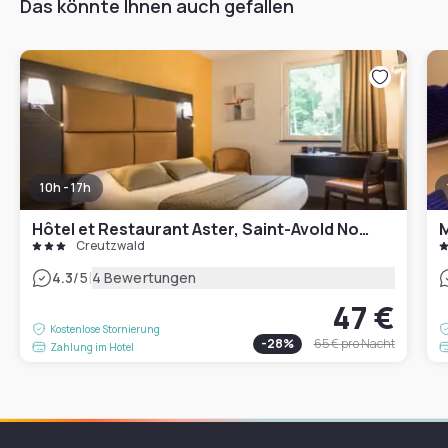
Das könnte Ihnen auch gefallen
10h - 17h
Hôtel et Restaurant Aster, Saint-Avold Nord
M
Creutzwald
|
4.3
/5
4 Bewertungen
47 €
Kostenlose Stornierung
-
28
%
65 €
pro Nacht
Zahlung im Hotel