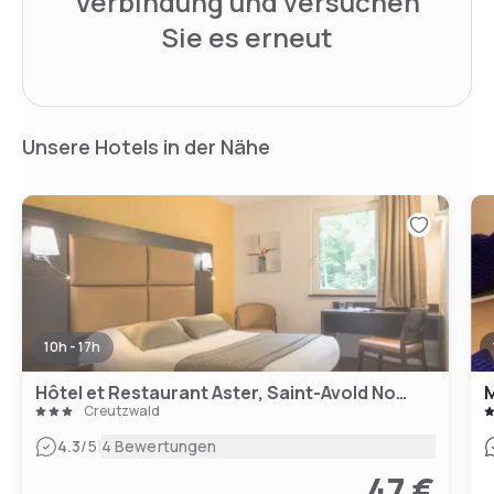
Verbindung und versuchen
Sie es erneut
Unsere Hotels in der Nähe
10h - 17h
Hôtel et Restaurant Aster, Saint-Avold Nord
M
Creutzwald
|
4.3
/5
4 Bewertungen
47 €