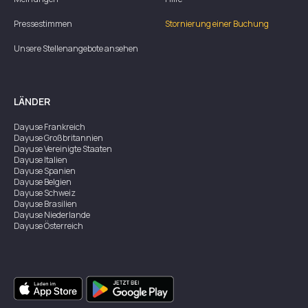
Pressestimmen
Stornierung einer Buchung
Unsere Stellenangebote ansehen
LÄNDER
Dayuse
Frankreich
Dayuse
Großbritannien
Dayuse
Vereinigte Staaten
Dayuse
Italien
Dayuse
Spanien
Dayuse
Belgien
Dayuse
Schweiz
Dayuse
Brasilien
Dayuse
Niederlande
Dayuse
Österreich
Dayuse
Australien
Dayuse
Irland
Dayuse
Hongkong
Dayuse
Kanada
Dayuse
Singapur
Dayuse
Zweden
Dayuse
Thailand