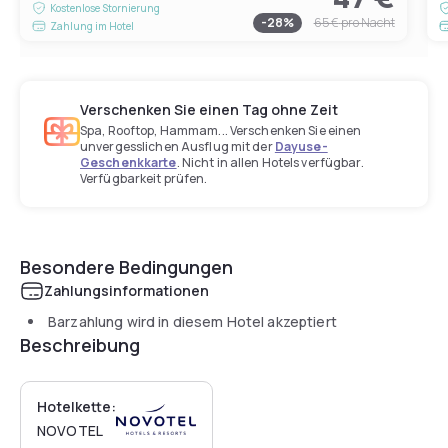
Kostenlose Stornierung
-
28
%
65 €
pro Nacht
Zahlung im Hotel
Verschenken Sie einen Tag ohne Zeit
Spa, Rooftop, Hammam... Verschenken Sie einen
unvergesslichen Ausflug mit der
Dayuse-
Geschenkkarte
. Nicht in allen Hotels verfügbar.
Verfügbarkeit prüfen.
Besondere Bedingungen
Zahlungsinformationen
Barzahlung wird in diesem Hotel akzeptiert
Beschreibung
Hotelkette:
NOVOTEL