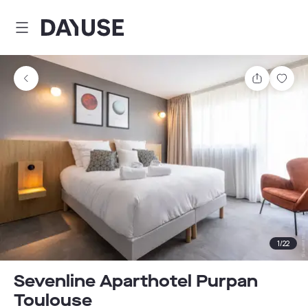
Dayuse
Teilen
Spei
1
/
22
Sevenline Aparthotel Purpan
Toulouse