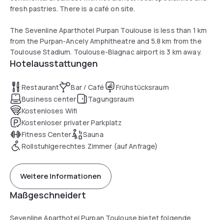
fresh pastries. There is a café on site.
The Sevenline Aparthotel Purpan Toulouse is less than 1 km
from the Purpan-Ancely Amphitheatre and 5.8 km from the
Toulouse Stadium. Toulouse-Blagnac airport is 3 km away.
Hotelausstattungen
Restaurant
Bar / Café
Frühstücksraum
Business center
Tagungsraum
Kostenloses Wifi
Kostenloser privater Parkplatz
Fitness Center
Sauna
Rollstuhlgerechtes Zimmer (auf Anfrage)
Weitere Informationen
Maßgeschneidert
Sevenline Aparthotel Purpan Toulouse bietet folgende