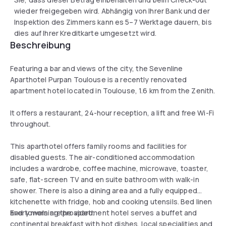
wieder freigegeben wird. Abhängig von Ihrer Bank und der
Inspektion des Zimmers kann es 5–7 Werktage dauern, bis
dies auf Ihrer Kreditkarte umgesetzt wird.
Beschreibung
Featuring a bar and views of the city, the Sevenline
Aparthotel Purpan Toulouse is a recently renovated
apartment hotel located in Toulouse, 1.6 km from the Zenith.
It offers a restaurant, 24-hour reception, a lift and free Wi-Fi
throughout.
This aparthotel offers family rooms and facilities for
disabled guests. The air-conditioned accommodation
includes a wardrobe, coffee machine, microwave, toaster,
safe, flat-screen TV and en suite bathroom with walk-in
shower. There is also a dining area and a fully equipped
kitchenette with fridge, hob and cooking utensils. Bed linen
and towels are provided.
Every morning the apartment hotel serves a buffet and
continental breakfast with hot dishes, local specialities and