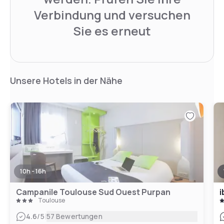
Verbindung und versuchen
Sie es erneut
Unsere Hotels in der Nähe
10h - 16h
Campanile Toulouse Sud Ouest Purpan
i
Toulouse
|
4.6
/5
57 Bewertungen