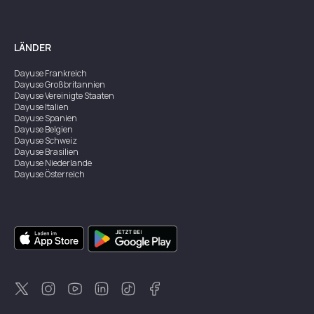
LÄNDER
Dayuse
Frankreich
Dayuse
Großbritannien
Dayuse
Vereinigte Staaten
Dayuse
Italien
Dayuse
Spanien
Dayuse
Belgien
Dayuse
Schweiz
Dayuse
Brasilien
Dayuse
Niederlande
Dayuse
Österreich
Dayuse
Australien
Dayuse
Irland
Dayuse
Hongkong
Dayuse
Kanada
Dayuse
Singapur
Dayuse
Zweden
Dayuse
Thailand
Dayuse
Portugal
Dayuse
Korea
Dayuse
Neuseeland
Dayuse
Türkei