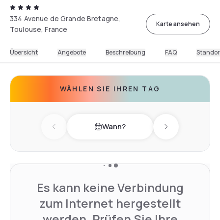
334 Avenue de Grande Bretagne,
Karte ansehen
Toulouse, France
Übersicht
Angebote
Beschreibung
FAQ
Standor
WÄHLEN SIE IHREN TAG
Wann?
Previous day
Next day
Es kann keine Verbindung
zum Internet hergestellt
werden. Prüfen Sie Ihre