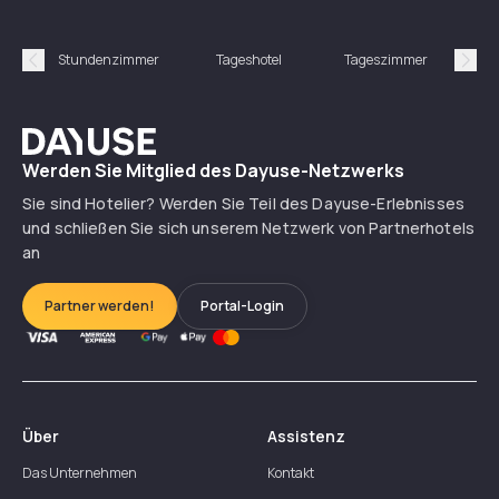
Stundenzimmer
Tageshotel
Tageszimmer
Gün
Précédent
Suiv
Dayuse
Werden Sie Mitglied des Dayuse-Netzwerks
Sie sind Hotelier? Werden Sie Teil des Dayuse-Erlebnisses
und schließen Sie sich unserem Netzwerk von Partnerhotels
an
Partner werden!
Portal-Login
Über
Assistenz
Das Unternehmen
Kontakt