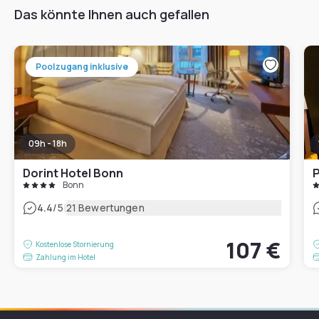
Das könnte Ihnen auch gefallen
Poolzugang inklusive
09h - 18h
Dorint Hotel Bonn
P
Bonn
|
4.4
/5
21 Bewertungen
107 €
Kostenlose Stornierung
Zahlung im Hotel