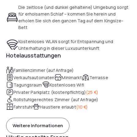
Im Belmont Classic gibt es eine große moderne Lobby mit
Die zeitlose (und dunkel gehaltene) Umgebung sorgt
einer stylischen Bar und hauseigene Parkplätzen. Auf dem
für erholsamen Schlaf – kommen Sie herein und
Dach erwartet Sie eine Terrasse mit Raucherbereich.
erholen Sie sich den ganzen Tag auf dem Kingsize-
Bett
Kostenloses WLAN sorgt für Entspannung und
Unterhaltung in dieser Luxusunterkunft
Hotelausstattungen
Familienzimmer (auf Anfrage)
Verkaufsautomaten
Minimarkt
Terrasse
Tagungsraum
Kostenloses Wifi
Privater Parkplatz (kostenpflichtig)
(
25 €
)
Rollstuhlgerechtes Zimmer (auf Anfrage)
Fahrstuhl
Haustiere erlaubt
(
10 €
)
Weitere Informationen