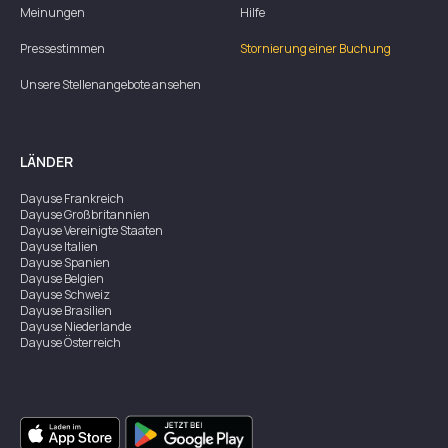
Meinungen
Hilfe
Pressestimmen
Stornierung einer Buchung
Unsere Stellenangebote ansehen
LÄNDER
Dayuse
Frankreich
Dayuse
Großbritannien
Dayuse
Vereinigte Staaten
Dayuse
Italien
Dayuse
Spanien
Dayuse
Belgien
Dayuse
Schweiz
Dayuse
Brasilien
Dayuse
Niederlande
Dayuse
Österreich
Dayuse
Australien
Dayuse
Irland
Dayuse
Hongkong
Dayuse
Kanada
Dayuse
Singapur
Dayuse
Zweden