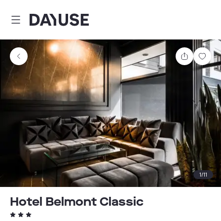
Dayuse
Teilen
Spei
1
/
11
Hotel Belmont Classic