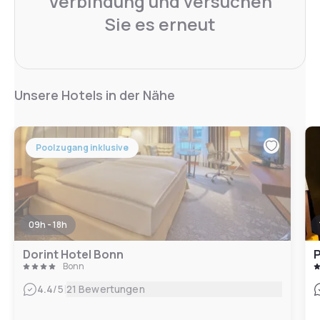
Verbindung und versuchen
Sie es erneut
Unsere Hotels in der Nähe
Poolzugang inklusive
09h - 18h
Dorint Hotel Bonn
P
Bonn
|
4.4
/5
21 Bewertungen