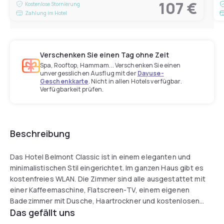
107 €
Kostenlose Stornierung
Zahlung im Hotel
Verschenken Sie einen Tag ohne Zeit
Spa, Rooftop, Hammam... Verschenken Sie einen
unvergesslichen Ausflug mit der
Dayuse-
Geschenkkarte
. Nicht in allen Hotels verfügbar.
Verfügbarkeit prüfen.
Beschreibung
Das Hotel Belmont Classic ist in einem eleganten und
minimalistischen Stil eingerichtet. Im ganzen Haus gibt es
kostenfreies WLAN. Die Zimmer sind alle ausgestattet mit
einer Kaffeemaschine, Flatscreen-TV, einem eigenen
Badezimmer mit Dusche, Haartrockner und kostenlosen
Das gefällt uns
Hygieneartikeln.