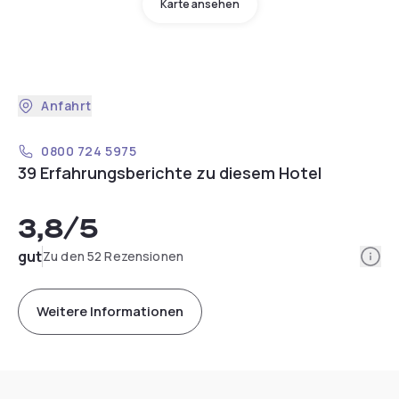
Karte ansehen
Anfahrt
0800 724 5975
39 Erfahrungsberichte zu diesem Hotel
3,8
/5
Info
gut
Zu den 52 Rezensionen
Weitere Informationen