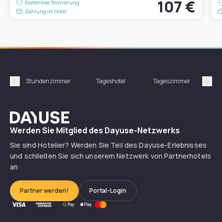
107 €
Kostenlose Stornierung
Zahlung im Hotel
Stundenzimmer
Tageshotel
Tageszimmer
Gün
Précédent
Suiv
Dayuse
Werden Sie Mitglied des Dayuse-Netzwerks
Sie sind Hotelier? Werden Sie Teil des Dayuse-Erlebnisses
und schließen Sie sich unserem Netzwerk von Partnerhotels
an
Partner werden!
Portal-Login