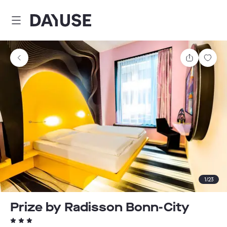
Dayuse
Teilen
Spei
1
/
23
Prize by Radisson Bonn-City