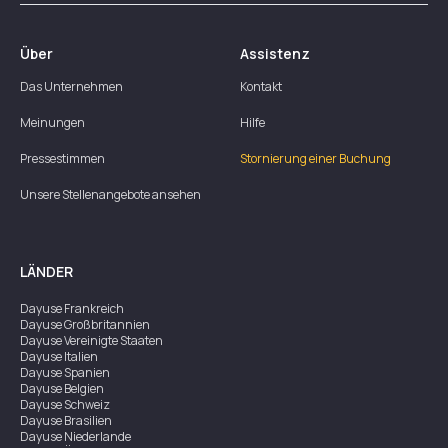
Über
Assistenz
Das Unternehmen
Kontakt
Meinungen
Hilfe
Pressestimmen
Stornierung einer Buchung
Unsere Stellenangebote ansehen
LÄNDER
Dayuse
Frankreich
Dayuse
Großbritannien
Dayuse
Vereinigte Staaten
Dayuse
Italien
Dayuse
Spanien
Dayuse
Belgien
Dayuse
Schweiz
Dayuse
Brasilien
Dayuse
Niederlande