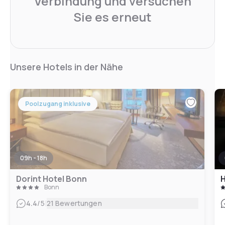
Verbindung und versuchen
Sie es erneut
Unsere Hotels in der Nähe
Poolzugang inklusive
09h - 18h
Dorint Hotel Bonn
H
Bonn
|
4.4
/5
21 Bewertungen