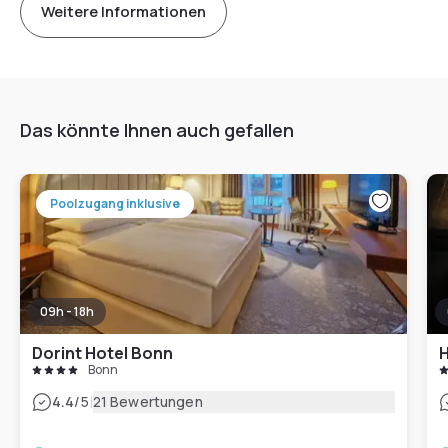
Weitere Informationen
Das könnte Ihnen auch gefallen
Poolzugang inklusive
09h - 18h
Dorint Hotel Bonn
H
Bonn
|
4.4
/5
21 Bewertungen