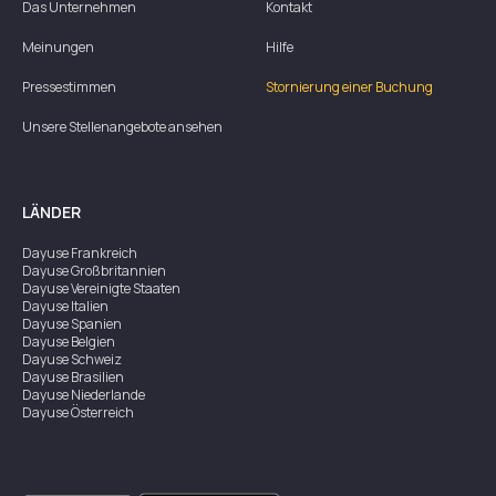
Das Unternehmen
Kontakt
Meinungen
Hilfe
Pressestimmen
Stornierung einer Buchung
Unsere Stellenangebote ansehen
LÄNDER
Dayuse
Frankreich
Dayuse
Großbritannien
Dayuse
Vereinigte Staaten
Dayuse
Italien
Dayuse
Spanien
Dayuse
Belgien
Dayuse
Schweiz
Dayuse
Brasilien
Dayuse
Niederlande
Dayuse
Österreich
Dayuse
Australien
Dayuse
Irland
Dayuse
Hongkong
Dayuse
Kanada