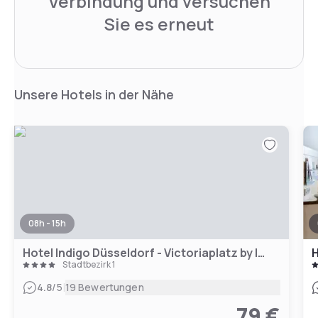
Verbindung und versuchen
Sie es erneut
Unsere Hotels in der Nähe
08h - 15h
Hotel Indigo Düsseldorf - Victoriaplatz by IHG
H
Stadtbezirk 1
|
4.8
/5
19 Bewertungen
79 €