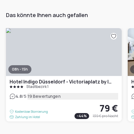
Das könnte Ihnen auch gefallen
08h - 15h
Hotel Indigo Düsseldorf - Victoriaplatz by IHG
H
Stadtbezirk 1
|
4.8
/5
19 Bewertungen
79 €
Kostenlose Stornierung
-
44
%
139 €
pro Nacht
Zahlung im Hotel