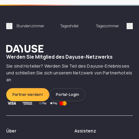
Stundenzimmer
Tageshotel
Tageszimmer
Gün
Précédent
Suiv
Dayuse
Werden Sie Mitglied des Dayuse-Netzwerks
Sie sind Hotelier? Werden Sie Teil des Dayuse-Erlebnisses
und schließen Sie sich unserem Netzwerk von Partnerhotels
an
Partner werden!
Portal-Login
Über
Assistenz