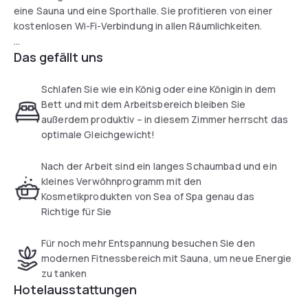
eine Sauna und eine Sporthalle. Sie profitieren von einer
kostenlosen Wi-Fi-Verbindung in allen Räumlichkeiten.
Das gefällt uns
Die Zimmer des Leonardo Hotel Mannheim-Ladenburg sind
alle mit Bademänteln und Schallschutzfenstern
ausgestattet, um Ihnen einen erholsamen Schlaf zu
Schlafen Sie wie ein König oder eine Königin in dem
garantieren. Einige von ihnen beinhalten auch eine Lounge.
Bett und mit dem Arbeitsbereich bleiben Sie
außerdem produktiv – in diesem Zimmer herrscht das
Das Restaurant Trajan serviert frisch zubereitete regionale
optimale Gleichgewicht!
und internationale Gerichte. In der großzügigen Lobby des
Hotels können Sie sich auch bei einem Drink entspannen.
Nach der Arbeit sind ein langes Schaumbad und ein
kleines Verwöhnprogramm mit den
Kosmetikprodukten von Sea of Spa genau das
Richtige für Sie
Für noch mehr Entspannung besuchen Sie den
modernen Fitnessbereich mit Sauna, um neue Energie
zu tanken
Hotelausstattungen