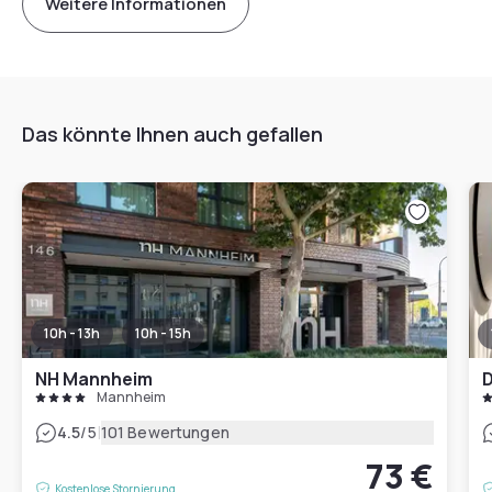
Weitere Informationen
Das könnte Ihnen auch gefallen
10h - 13h
10h - 15h
NH Mannheim
D
Mannheim
|
4.5
/5
101 Bewertungen
73 €
Kostenlose Stornierung