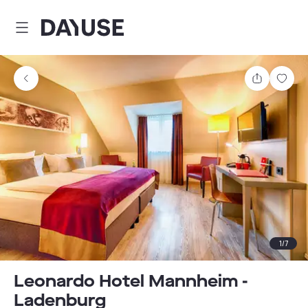
Dayuse
Teilen
Spei
1
/
7
Leonardo Hotel Mannheim -
Ladenburg