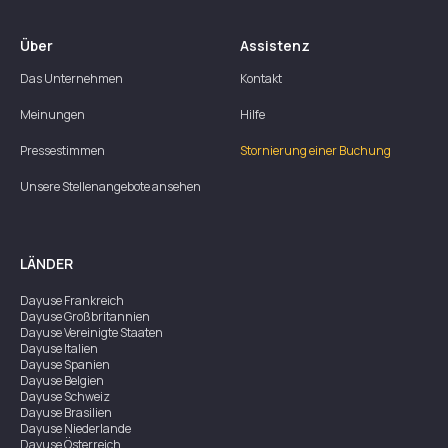
Über
Assistenz
Das Unternehmen
Kontakt
Meinungen
Hilfe
Pressestimmen
Stornierung einer Buchung
Unsere Stellenangebote ansehen
LÄNDER
Dayuse
Frankreich
Dayuse
Großbritannien
Dayuse
Vereinigte Staaten
Dayuse
Italien
Dayuse
Spanien
Dayuse
Belgien
Dayuse
Schweiz
Dayuse
Brasilien
Dayuse
Niederlande
Dayuse
Österreich