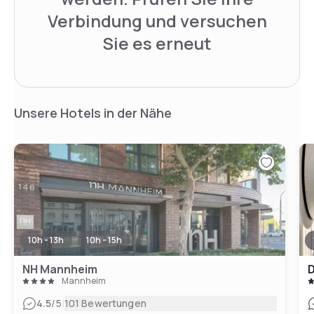
Verbindung und versuchen
Sie es erneut
Unsere Hotels in der Nähe
10h - 13h
10h - 15h
NH Mannheim
D
Mannheim
|
4.5
/5
101 Bewertungen