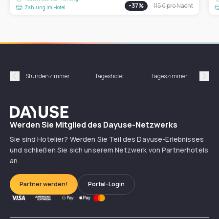
-
37
%
115 €
pro Nacht
Zahlung im Hotel
Stundenzimmer
Tageshotel
Tageszimmer
Gün
Précédent
Suiv
Dayuse
Werden Sie Mitglied des Dayuse-Netzwerks
Sie sind Hotelier? Werden Sie Teil des Dayuse-Erlebnisses
und schließen Sie sich unserem Netzwerk von Partnerhotels
an
Partner werden!
Portal-Login