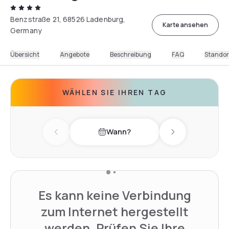
Benzstraße 21, 68526 Ladenburg,
Karte ansehen
Germany
Übersicht
Angebote
Beschreibung
FAQ
Standor
WÄHLEN SIE IHREN TAG
Wann?
Previous day
Next day
Es kann keine Verbindung
zum Internet hergestellt
werden. Prüfen Sie Ihre