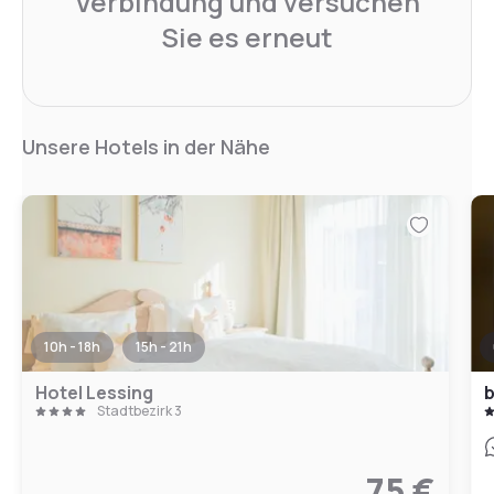
Verbindung und versuchen
Sie es erneut
Unsere Hotels in der Nähe
10h - 18h
15h - 21h
Hotel Lessing
b
Stadtbezirk 3
75 €