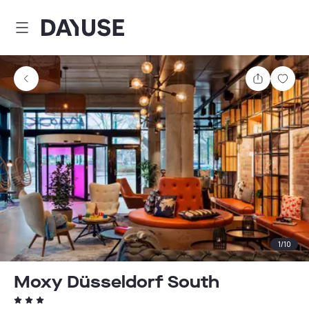
Dayuse
Teilen
Spei
1
/
10
Moxy Düsseldorf South