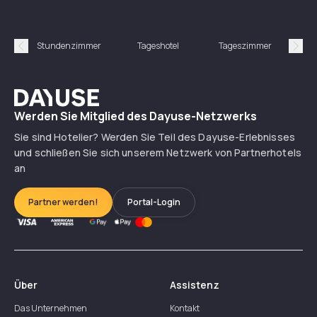
Stundenzimmer
Tageshotel
Tageszimmer
Gün
Précédent
Suiv
Dayuse
Werden Sie Mitglied des Dayuse-Netzwerks
Sie sind Hotelier? Werden Sie Teil des Dayuse-Erlebnisses
und schließen Sie sich unserem Netzwerk von Partnerhotels
an
Partner werden!
Portal-Login
Über
Assistenz
Das Unternehmen
Kontakt