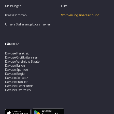
Meinungen
Hilfe
Pressestimmen
Stornierung einer Buchung
Unsere Stellenangebote ansehen
LÄNDER
Dayuse
Frankreich
Dayuse
Großbritannien
Dayuse
Vereinigte Staaten
Dayuse
Italien
Dayuse
Spanien
Dayuse
Belgien
Dayuse
Schweiz
Dayuse
Brasilien
Dayuse
Niederlande
Dayuse
Österreich
Dayuse
Australien
Dayuse
Irland
Dayuse
Hongkong
Dayuse
Kanada
Dayuse
Singapur