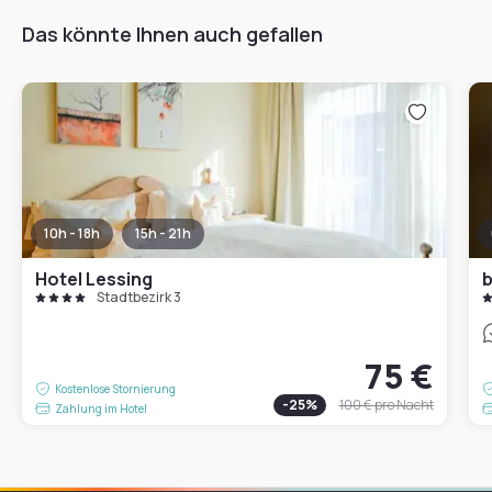
Das könnte Ihnen auch gefallen
10h - 18h
15h - 21h
Hotel Lessing
b
Stadtbezirk 3
75 €
Kostenlose Stornierung
-
25
%
100 €
pro Nacht
Zahlung im Hotel