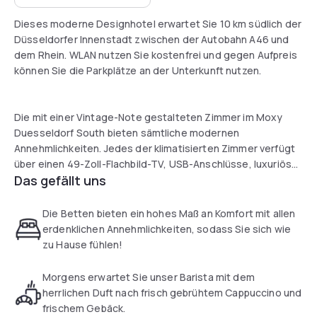
Dieses moderne Designhotel erwartet Sie 10 km südlich der
Düsseldorfer Innenstadt zwischen der Autobahn A46 und
dem Rhein. WLAN nutzen Sie kostenfrei und gegen Aufpreis
können Sie die Parkplätze an der Unterkunft nutzen.
Die mit einer Vintage-Note gestalteten Zimmer im Moxy
Duesseldorf South bieten sämtliche modernen
Annehmlichkeiten. Jedes der klimatisierten Zimmer verfügt
über einen 49-Zoll-Flachbild-TV, USB-Anschlüsse, luxuriöse
Das gefällt uns
Bettwäsche sowie ein eigenes Bad mit einer Dusche, einem
Haartrockner und Pflegeprodukten.
Die Betten bieten ein hohes Maß an Komfort mit allen
Das Frühstück umfasst eine Auswahl an Brot, Marmeladen,
erdenklichen Annehmlichkeiten, sodass Sie sich wie
Honig, Käse, Schinken, Salami und Müsli. Snacks und
zu Hause fühlen!
Getränke erhalten Sie an der rund um die Uhr geöffneten
Bar.
Morgens erwartet Sie unser Barista mit dem
herrlichen Duft nach frisch gebrühtem Cappuccino und
Die Computer und Arbeitsbereiche in der großen Lobby
frischem Gebäck.