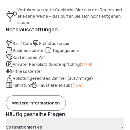
können Sie kostenfrei nutzen. Ein Spielbereich ist ebenfalls
vorhanden.
Verführerisch gute Cocktails, Bier aus der Region und
erlesene Weine – das dürfen Sie sich nicht entgehen
lassen!
Hotelausstattungen
Bar / Café
Frühstücksraum
Business center
Tagungsraum
Kostenloses Wifi
Privater Parkplatz (kostenpflichtig)
(
17 €
)
Fitness Center
Rollstuhlgerechtes Zimmer (auf Anfrage)
Fahrstuhl
Haustiere erlaubt
(
15 €
)
Weitere Informationen
Häufig gestellte Fragen
So funktioniert es