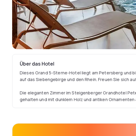
Über das Hotel
Dieses Grand 5-Sterne-Hotel liegt am Petersberg und bie
auf das Siebengebirge und den Rhein. Freuen Sie sich a
Die eleganten Zimmer im Steigenberger Grandhotel Peter
gehalten und mit dunklem Holz und antiken Ornamenten 
Annehmlichkeiten im Zimmer gehören Bademäntel und ein
Das Frühstück wird im Restaurant Bill's serviert, wo Sie 
genießen können. Das Bistro Charles bietet eine Auswah