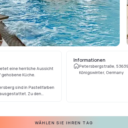
Informationen
Petersbergstraße, 5363
tet eine herrliche Aussicht
Königswinter, Germany
uf gehobene Küche.
sberg sind in Pastellfarben
ausgestattet. Zu den
e Minibar.
auch internationale Küche
l an Kaffee und Kuchen.
WÄHLEN SIE IHREN TAG