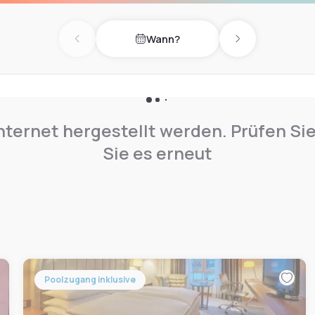
ngweine im Biergarten des
 Beide Bereiche bieten
Wann?
Previous day
Next day
nternet hergestellt werden. Prüfen Si
Sie es erneut
Poolzugang inklusive