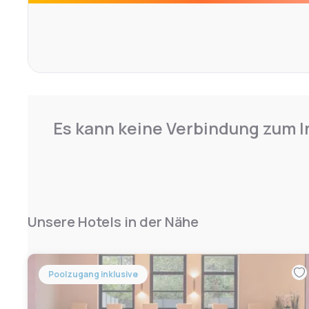
Bei warmem Wetter können Sie Bier und regionale Riesli
Grandhotels oder auf der Restaurantterrasse genießen.
einen Panoramablick auf das Rheintal.
Es kann keine Verbindung zum I
Unsere Hotels in der Nähe
Poolzugang inklusive