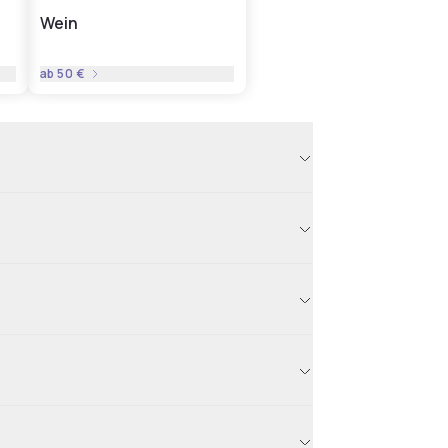
Wein
ab
50 €