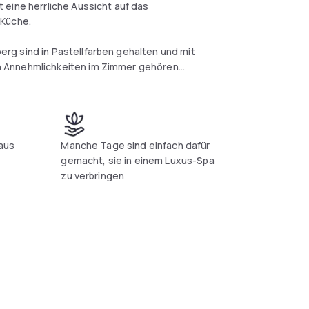
 eine herrliche Aussicht auf das
 Küche.
rg sind in Pastellfarben gehalten und mit
n Annehmlichkeiten im Zimmer gehören
h internationale Küche genießen können. Das
 aus
Manche Tage sind einfach dafür
eine im Biergarten des Grandhotels oder auf
gemacht, sie in einem Luxus-Spa
en Panoramablick auf das Rheintal.
s
zu verbringen