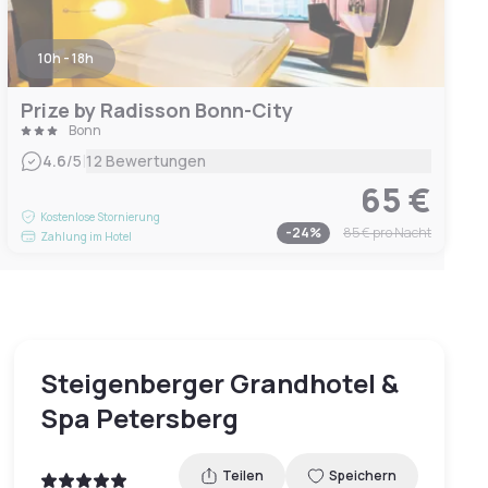
10h - 18h
Prize by Radisson Bonn-City
Bonn
|
4.6
/5
12 Bewertungen
65 €
Kostenlose Stornierung
-
24
%
85 €
pro Nacht
Zahlung im Hotel
Steigenberger Grandhotel &
Spa Petersberg
Teilen
Speichern