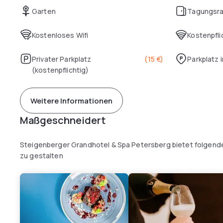
Garten
Tagungsr
Kostenloses Wifi
Kostenpfli
Privater Parkplatz
(
15 €
)
Parkplatz 
(kostenpflichtig)
Weitere Informationen
Maßgeschneidert
Steigenberger Grandhotel & Spa Petersberg bietet folgende
zu gestalten