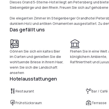
Dieses Grand 5-Sterne-Hotel liegt am Petersberg und bietet
Siebengebirge und den Rhein. Freuen Sie sich auf gehobene
Die eleganten Zimmer im Steigenberger Grandhotel Petersbe
dunklem Holz und antiken Ornamenten ausgestattet. Zu de
Das gefällt uns
Bademäntel und eine Minibar.
Das Frühstück wird im Restaurant Bill's serviert, wo Sie auc
Bistro Charles bietet eine Auswahl an Kaffee und Kuchen.
Gönnen Sie sich ein kaltes Bier
Fliehen Sie in eine Welt
Bei warmem Wetter können Sie Bier und regionale Rieslingw
im Garten und genießen Sie die
königlichem Ambiente,
der Restaurantterrasse genießen. Beide Bereiche bieten ein
wohltuende Briese in Ihrem Haar,
Raffiniertheit und Luxu
wenn Sie sich die Landschaft
ansehen
Hotelausstattungen
Restaurant
Bar / Café
Frühstücksraum
Terrasse