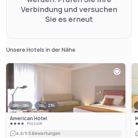
Verbindung und versuchen
Sie es erneut
Unsere Hotels in der Nähe
08h - 18h
18h - 23h
American Hotel
H
Pozzuoli
|
4.2
/5
5 Bewertungen