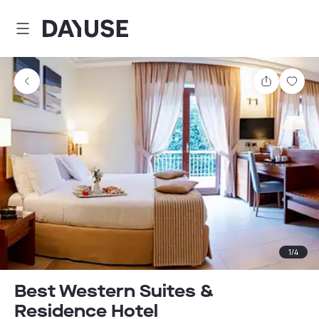
Dayuse
Teilen
Spei
1
/
4
Best Western Suites &
Residence Hotel