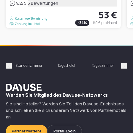
|
4.2
/5
5 Bewertungen
53 €
Kostenlose Stornierung
-
34
%
80 €
pro Nacht
Zahlung im Hotel
Stundenzimmer
Tageshotel
Tageszimmer
Gün
Précédent
Suiv
Dayuse
Werden Sie Mitglied des Dayuse-Netzwerks
Sie sind Hotelier? Werden Sie Teil des Dayuse-Erlebnisses
und schließen Sie sich unserem Netzwerk von Partnerhotels
an
Partner werden!
Portal-Login