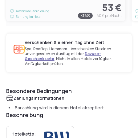
53 €
Kostenlose Stornierung
-
34
%
80 €
pro Nacht
Zahlung im Hotel
Verschenken Sie einen Tag ohne Zeit
Spa, Rooftop, Hammam... Verschenken Sie einen
unvergesslichen Ausflug mit der
Dayuse-
Geschenkkarte
. Nicht in allen Hotels verfügbar.
Verfügbarkeit prüfen.
Besondere Bedingungen
Zahlungsinformationen
Barzahlung wird in diesem Hotel akzeptiert
Beschreibung
Hotelkette: