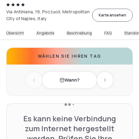
Via Antiniana, 19, Pozzuoli, Metropolitan
Karte ansehen
City of Naples, Italy
Übersicht
Angebote
Beschreibung
FAQ
Standor
WÄHLEN SIE IHREN TAG
Wann?
Previous day
Next day
Es kann keine Verbindung
zum Internet hergestellt
werden. Prüfen Sie Ihre