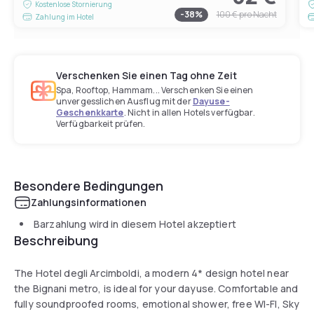
Kostenlose Stornierung
-
38
%
100 €
pro Nacht
Zahlung im Hotel
Verschenken Sie einen Tag ohne Zeit
Spa, Rooftop, Hammam... Verschenken Sie einen
unvergesslichen Ausflug mit der
Dayuse-
Geschenkkarte
. Nicht in allen Hotels verfügbar.
Verfügbarkeit prüfen.
Besondere Bedingungen
Zahlungsinformationen
Barzahlung wird in diesem Hotel akzeptiert
Beschreibung
The Hotel degli Arcimboldi, a modern 4* design hotel near
the Bignani metro, is ideal for your dayuse. Comfortable and
fully soundproofed rooms, emotional shower, free WI-FI, Sky