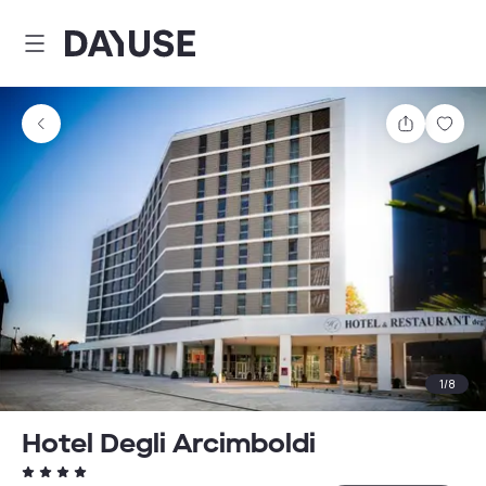
Dayuse
Teilen
Spei
1
/
8
Hotel Degli Arcimboldi