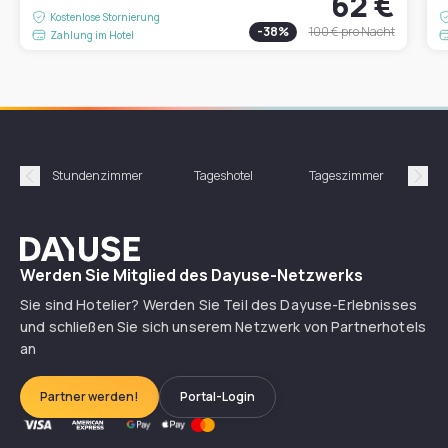
62 €
Kostenlose Stornierung
-
38
%
100 €
pro Nacht
Zahlung im Hotel
Stundenzimmer
Tageshotel
Tageszimmer
Gün
Précédent
Suiv
Dayuse
Werden Sie Mitglied des Dayuse-Netzwerks
Sie sind Hotelier? Werden Sie Teil des Dayuse-Erlebnisses
und schließen Sie sich unserem Netzwerk von Partnerhotels
an
Partner werden!
Portal-Login