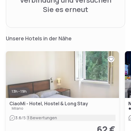
Sie es erneut
Unsere Hotels in der Nähe
13h - 19h
CiaoMi - Hotel, Hostel & Long Stay
N
Milano
|
3.6
/5
3 Bewertungen
62 €