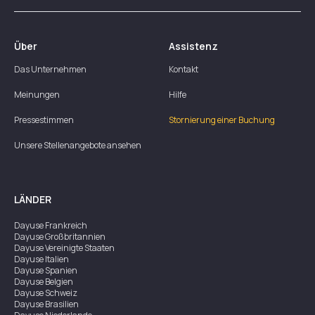
Über
Assistenz
Das Unternehmen
Kontakt
Meinungen
Hilfe
Pressestimmen
Stornierung einer Buchung
Unsere Stellenangebote ansehen
LÄNDER
Dayuse
Frankreich
Dayuse
Großbritannien
Dayuse
Vereinigte Staaten
Dayuse
Italien
Dayuse
Spanien
Dayuse
Belgien
Dayuse
Schweiz
Dayuse
Brasilien