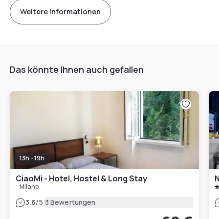
Weitere Informationen
Das könnte Ihnen auch gefallen
13h - 19h
CiaoMi - Hotel, Hostel & Long Stay
N
Milano
|
3.6
/5
3 Bewertungen