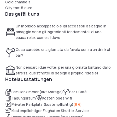
Gold channels.
City tax: 5 euro
Das gefällt uns
Un morbido accappatoio e gli accessori da bagno in
omaggio sono gli ingredienti fondamentali di una
pausa relax come si deve
Cosa sarebbe una giornata da favola senza un drink al
bar?
Non pensarci due volte: per una giornata lontano dallo
stress, quest’hotel di design è proprio l’ideale!
Hotelausstattungen
Familienzimmer (auf Anfrage)
Bar / Café
Tagungsraum
Kostenloses Wifi
Privater Parkplatz (kostenpflichtig)
(
8 €
)
Kostenpflichtiger Flughafen Shuttle-Service
Rollstuhlgerechtes Zimmer (auf Anfrage)