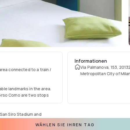
Informationen
Via Palmanova, 153, 20132
rea connected to a train /
Metropolitan City of Milan
table landmarks in the area.
Corso Como are two stops
 San Siro Stadium and
nned.
WÄHLEN SIE IHREN TAG