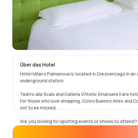
Über das Hotel
Hotel Milano Palmanova is located in Crescenzago in an a
underground station.
Teatro alla Scala and Galleria Vittorio Emanuele II are no
For those who love shopping, Corso Buenos Aires and 
not to be missed.
Are you looking for sporting events or shows to attend?
Monza Autodrome could have something interesting pla