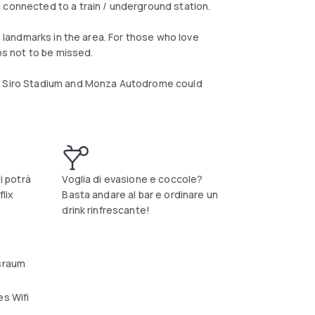
 connected to a train / underground station.
e landmarks in the area. For those who love
s not to be missed.
an Siro Stadium and Monza Autodrome could
ti potrà
Voglia di evasione e coccole?
flix
Basta andare al bar e ordinare un
drink rinfrescante!
sraum
s Wifi