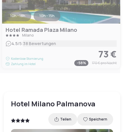
10h - 18h
10h - 15h
Hotel Ramada Plaza Milano
Milano
|
4.5
/5
38 Bewertungen
73 €
Kostenlose Stornierung
-
58
%
170 €
pro Nacht
Zahlung im Hotel
Hotel Milano Palmanova
Teilen
Speichern