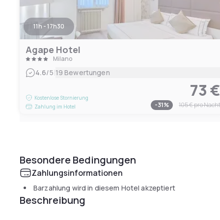
11h - 17h30
Agape Hotel
Milano
|
4.6
/5
19 Bewertungen
73 
Kostenlose Stornierung
-
31
%
105 €
pro Nach
Zahlung im Hotel
Besondere Bedingungen
Zahlungsinformationen
Barzahlung wird in diesem Hotel akzeptiert
Beschreibung