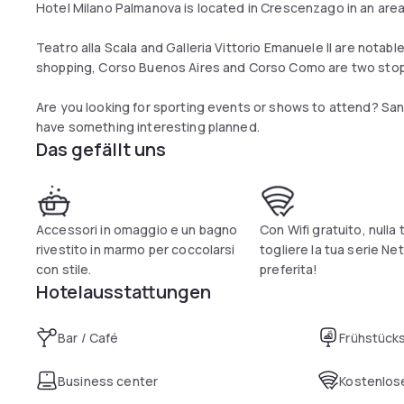
Hotel Milano Palmanova is located in Crescenzago in an area
Teatro alla Scala and Galleria Vittorio Emanuele II are notabl
shopping, Corso Buenos Aires and Corso Como are two stop
Are you looking for sporting events or shows to attend? S
have something interesting planned.
Das gefällt uns
Accessori in omaggio e un bagno
Con Wifi gratuito, nulla 
rivestito in marmo per coccolarsi
togliere la tua serie Net
con stile.
preferita!
Hotelausstattungen
Bar / Café
Frühstück
Business center
Kostenlose