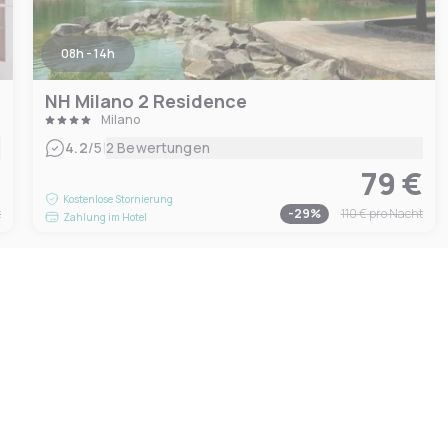
08h - 14h
NH Milano 2 Residence
Milano
|
4.2
/5
2 Bewertungen
€
79 €
Kostenlose Stornierung
t
-
29
%
110 €
pro Nacht
Zahlung im Hotel