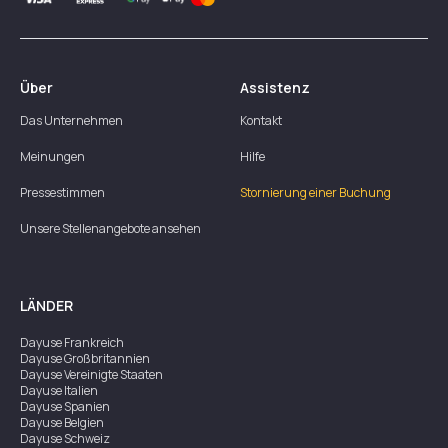
Über
Assistenz
Das Unternehmen
Kontakt
Meinungen
Hilfe
Pressestimmen
Stornierung einer Buchung
Unsere Stellenangebote ansehen
LÄNDER
Dayuse
Frankreich
Dayuse
Großbritannien
Dayuse
Vereinigte Staaten
Dayuse
Italien
Dayuse
Spanien
Dayuse
Belgien
Dayuse
Schweiz