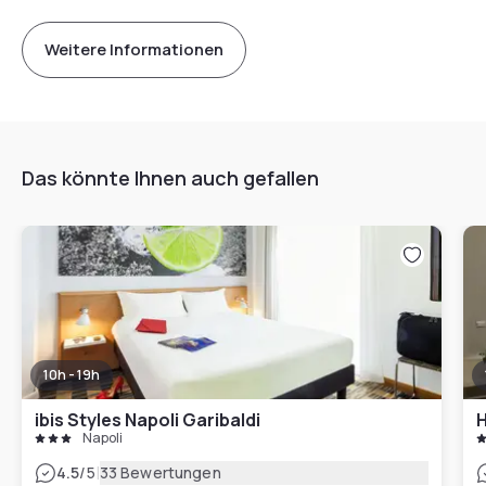
Weitere Informationen
Das könnte Ihnen auch gefallen
10h - 19h
ibis Styles Napoli Garibaldi
H
Napoli
|
4.5
/5
33 Bewertungen