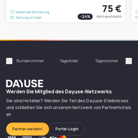
75 €
Kostenlose Stornierung
-
24
%
98 €
pro Nacht
Zahlung im Hotel
Stundenzimmer
Tageshotel
Tageszimmer
Gün
Précédent
Suiv
Dayuse
Werden Sie Mitglied des Dayuse-Netzwerks
Sie sind Hotelier? Werden Sie Teil des Dayuse-Erlebnisses
und schließen Sie sich unserem Netzwerk von Partnerhotels
an
Partner werden!
Portal-Login