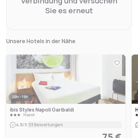
Verbindung und versuchen
Sie es erneut
Unsere Hotels in der Nähe
10h - 19h
ibis Styles Napoli Garibaldi
H
Napoli
|
4.5
/5
33 Bewertungen
75 €