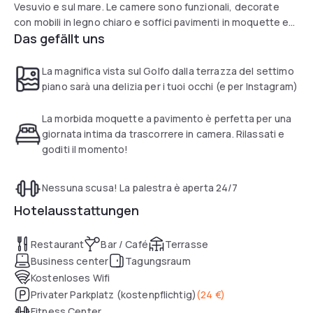
Vesuvio e sul mare. Le camere sono funzionali, decorate
con mobili in legno chiaro e soffici pavimenti in moquette e
Das gefällt uns
provviste di minibar, TV satellitare e bagno dotato di
asciugacapelli e di articoli da toeletta. La hall del Terminus è
decorata nelle rilassanti tonalità della sabbia e dispone della
La magnifica vista sul Golfo dalla terrazza del settimo
connessione Wi-Fi gratuita. In loco è anche presente una
piano sarà una delizia per i tuoi occhi (e per Instagram)
sala fitness, aperta 24 ore su 24.
La morbida moquette a pavimento è perfetta per una
giornata intima da trascorrere in camera. Rilassati e
goditi il momento!
Nessuna scusa! La palestra è aperta 24/7
Hotelausstattungen
Restaurant
Bar / Café
Terrasse
Business center
Tagungsraum
Kostenloses Wifi
Privater Parkplatz (kostenpflichtig)
(
24 €
)
Fitness Center