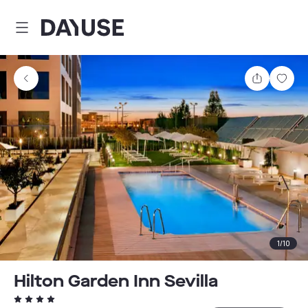
Dayuse
Teilen
Spei
1
/
10
Hilton Garden Inn Sevilla