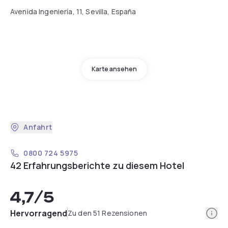
Avenida Ingeniería, 11, Sevilla, España
Karte ansehen
Anfahrt
0800 724 5975
42 Erfahrungsberichte zu diesem Hotel
4,7
/5
Info
Hervorragend
Zu den 51 Rezensionen