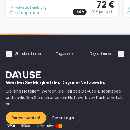
72 €
Kostenlose Stornierung
-
40
%
120 €
pro Nacht
Zahlung im Hotel
Stundenzimmer
Tageshotel
Tageszimmer
Gün
Précédent
Suiv
Dayuse
Werden Sie Mitglied des Dayuse-Netzwerks
Sie sind Hotelier? Werden Sie Teil des Dayuse-Erlebnisses
und schließen Sie sich unserem Netzwerk von Partnerhotels
an
Partner werden!
Portal-Login