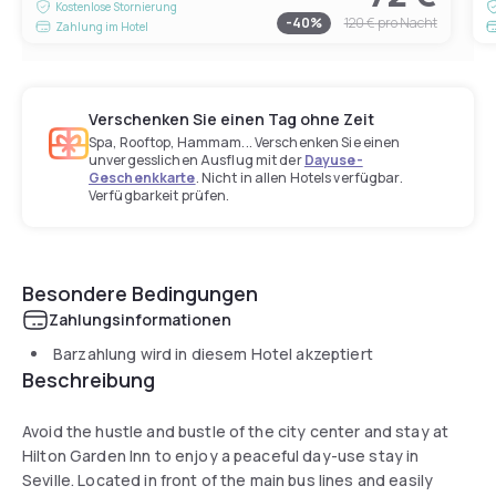
Kostenlose Stornierung
-
40
%
120 €
pro Nacht
Zahlung im Hotel
Verschenken Sie einen Tag ohne Zeit
Spa, Rooftop, Hammam... Verschenken Sie einen
unvergesslichen Ausflug mit der
Dayuse-
Geschenkkarte
. Nicht in allen Hotels verfügbar.
Verfügbarkeit prüfen.
Besondere Bedingungen
Zahlungsinformationen
Barzahlung wird in diesem Hotel akzeptiert
Beschreibung
Avoid the hustle and bustle of the city center and stay at
Hilton Garden Inn to enjoy a peaceful day-use stay in
Seville. Located in front of the main bus lines and easily