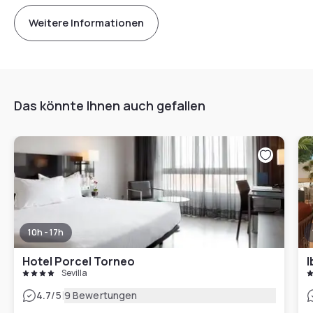
Weitere Informationen
Das könnte Ihnen auch gefallen
10h - 17h
Hotel Porcel Torneo
I
Sevilla
|
4.7
/5
9 Bewertungen