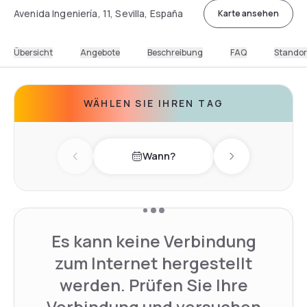
Avenida Ingeniería, 11, Sevilla, España
Karte ansehen
Übersicht
Angebote
Beschreibung
FAQ
Standor
WÄHLEN SIE IHREN TAG
Wann?
Previous day
Next day
Es kann keine Verbindung
zum Internet hergestellt
werden. Prüfen Sie Ihre
Verbindung und versuchen