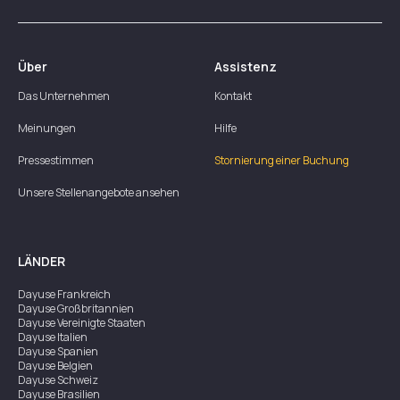
Über
Assistenz
Das Unternehmen
Kontakt
Meinungen
Hilfe
Pressestimmen
Stornierung einer Buchung
Unsere Stellenangebote ansehen
LÄNDER
Dayuse
Frankreich
Dayuse
Großbritannien
Dayuse
Vereinigte Staaten
Dayuse
Italien
Dayuse
Spanien
Dayuse
Belgien
Dayuse
Schweiz
Dayuse
Brasilien