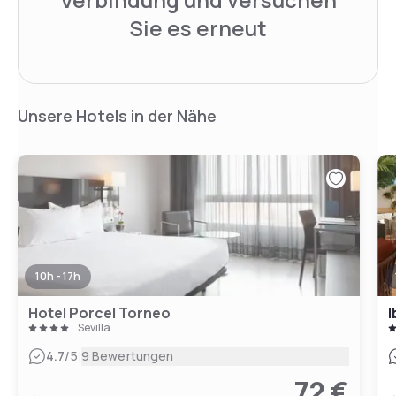
Sie es erneut
Unsere Hotels in der Nähe
10h - 17h
Hotel Porcel Torneo
I
Sevilla
|
4.7
/5
9 Bewertungen
72 €