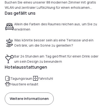
Buchen Sie eines unserer 88 modernen Zimmer mit gratis
WLAN und zentraler Luftkühlung für einen erholsamen
Das gefällt uns
Schlaf.Wir bieten einen 24-St-Bar & Essensservice und
Frühstücksbuffet. Entspannen Sie und genießen Sie die
Sonne auf unserer Terrasse. Mieten Sie unseren
Allein die Farben des Raumes reichen aus, um Sie zu
Tagungsraum für Ihren privaten oder beruflichen Anlass.
erwärmen
Bgrzt, kostenpfl. Parkplätze
Was könnte besser sein als eine Terrasse und ein
Getränk, um die Sonne zu genießen?
Bar 24 Stunden am Tag geöffnet für einen Drink oder
um sein Design zu bewundern
Hotelausstattungen
Tagungsraum
Fahrstuhl
Haustiere erlaubt
Weitere Informationen