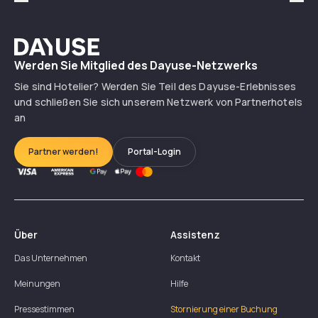
Précédent
Suiv
Dayuse
Werden Sie Mitglied des Dayuse-Netzwerks
Sie sind Hotelier? Werden Sie Teil des Dayuse-Erlebnisses
und schließen Sie sich unserem Netzwerk von Partnerhotels
an
Partner werden!
Portal-Login
Über
Assistenz
Das Unternehmen
Kontakt
Meinungen
Hilfe
Pressestimmen
Stornierung einer Buchung