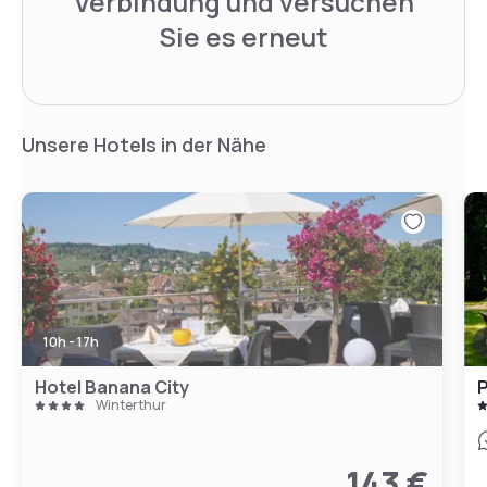
Verbindung und versuchen
Sie es erneut
Unsere Hotels in der Nähe
10h - 17h
Hotel Banana City
P
Winterthur
143 €