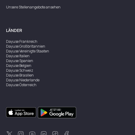
Unsere Stellenangebote ansehen
LÄNDER
Dayuse
Frankreich
Dayuse
Großbritannien
Dayuse
Vereinigte Staaten
Dayuse
Italien
Dayuse
Spanien
Dayuse
Belgien
Dayuse
Schweiz
Dayuse
Brasilien
Dayuse
Niederlande
Dayuse
Österreich
Dayuse
Australien
Dayuse
Irland
Dayuse
Hongkong
Dayuse
Kanada
Dayuse
Singapur
Dayuse
Zweden
Dayuse
Thailand
Dayuse
Portugal
Dayuse
Korea
Dayuse
Neuseeland