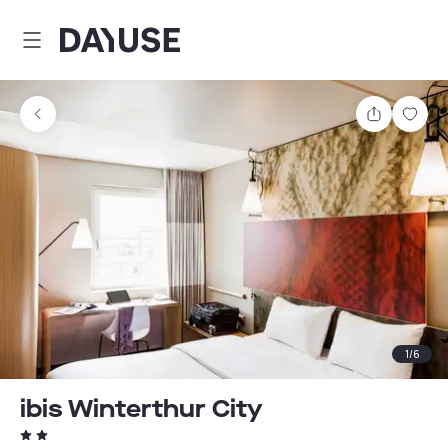
Dayuse
Teilen
Spei
1
/
6
ibis Winterthur City