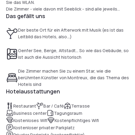
Sie das WLAN.
Die Zimmer - viele davon mit Seeblick - sind alle jeweils
Das gefällt uns
einem Künstler gewidmet, der zum Ruf von Montreux als
einer Stadt der Musik beigetragen hat. Zudem verfügen alle
Zimmer über Flachbild-TV.
Der beste Ort für ein Afterwork mit Musik (es ist das
An der Bar des Tralala verweilen Sie bei einer Auswahl an
Leitbild das Hotels, also...)
Schweizer Weinen. Diese stammen vor allem aus den
Kantonen Waadt und Wallis.
Genfer See, Berge, Altstadt... So wie das Gebäude, so
ist auch die Aussicht historisch
Die Zimmer machen Sie zu einem Star, wie die
berühmten Künstler von Montreux, die das Thema des
Hotels sind
Hotelausstattungen
Restaurant
Bar / Café
Terrasse
Business center
Tagungsraum
Kostenloses Wifi
Kostenpflichtiges Wifi
Kostenloser privater Parkplatz
Privater Parkplatz (kostenpflichtig)