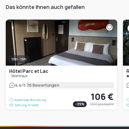
Das könnte Ihnen auch gefallen
10h - 16h
Hôtel Parc et Lac
R
Montreux
|
4.4
/5
76 Bewertungen
106 €
Kostenlose Stornierung
-
39
%
172 €
pro Nacht
Zahlung im Hotel