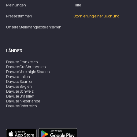
Meinungen
Hilfe
Pressestimmen
Stornierung einer Buchung
Unsere Stellenangebote ansehen
LÄNDER
Dayuse
Frankreich
Dayuse
Großbritannien
Dayuse
Vereinigte Staaten
Dayuse
Italien
Dayuse
Spanien
Dayuse
Belgien
Dayuse
Schweiz
Dayuse
Brasilien
Dayuse
Niederlande
Dayuse
Österreich
Dayuse
Australien
Dayuse
Irland
Dayuse
Hongkong
Dayuse
Kanada
Dayuse
Singapur
Dayuse
Zweden