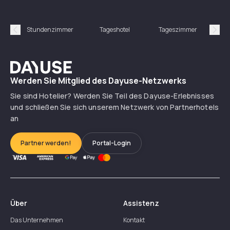
Stundenzimmer
Tageshotel
Tageszimmer
Gün
Précédent
Suiv
Dayuse
Werden Sie Mitglied des Dayuse-Netzwerks
Sie sind Hotelier? Werden Sie Teil des Dayuse-Erlebnisses
und schließen Sie sich unserem Netzwerk von Partnerhotels
an
Partner werden!
Portal-Login
Über
Assistenz
Das Unternehmen
Kontakt