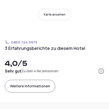
Karte ansehen
0800 724 5975
3 Erfahrungsberichte zu diesem Hotel
4,0
/5
Info
Sehr gut
Zu den 4 Rezensionen
Weitere Informationen