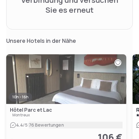
Sie es erneut
Unsere Hotels in der Nähe
10h - 16h
Hôtel Parc et Lac
R
Montreux
|
4.4
/5
76 Bewertungen
106 €