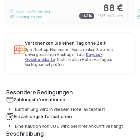
88 €
Kostenlose Stornierung
-
42
%
151 €
pro Nacht
Zahlung im Hotel
Verschenken Sie einen Tag ohne Zeit
Spa, Rooftop, Hammam... Verschenken Sie einen
unvergesslichen Ausflug mit der
Dayuse-
Geschenkkarte
. Nicht in allen Hotels verfügbar.
Verfügbarkeit prüfen.
Besondere Bedingungen
Zahlungsinformationen
Barzahlung wird in diesem Hotel akzeptiert
Einzahlungsinformationen
Eine Kaution von
50 £
wird bei Ihrer Ankunft verlangt
Beschreibung