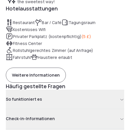
the sweetest way!
a woodland backdrop, providing wonderful views and photo
Hotelausstattungen
opportunities for weddings and special events.
Restaurant
Bar / Café
Tagungsraum
Keep up your fitness routine in the 24-hour fitness center or
Kostenloses Wifi
simply relax on the terrace of our restaurant, Bracken Place,
Privater Parkplatz (kostenpflichtig)
(
5 £
)
and take in the garden view. The cosy bar also offers the
Fitness Center
perfect spot to unwind with comfy sofas and a large screen
TV.
Rollstuhlgerechtes Zimmer (auf Anfrage)
Fahrstuhl
Haustiere erlaubt
Weitere Informationen
Häufig gestellte Fragen
So funktioniert es
Check-in-Informationen