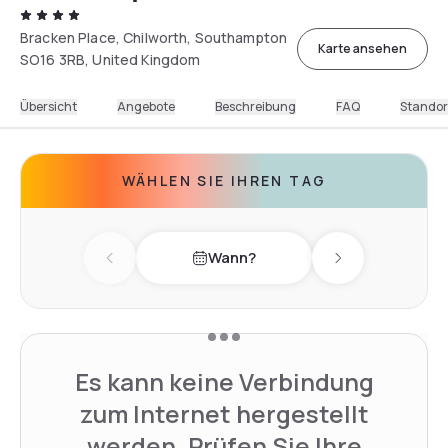
Bracken Place, Chilworth, Southampton
Karte ansehen
SO16 3RB, United Kingdom
Übersicht
Angebote
Beschreibung
FAQ
Standor
WÄHLEN SIE IHREN TAG
Wann?
Previous day
Next day
Es kann keine Verbindung
zum Internet hergestellt
werden. Prüfen Sie Ihre