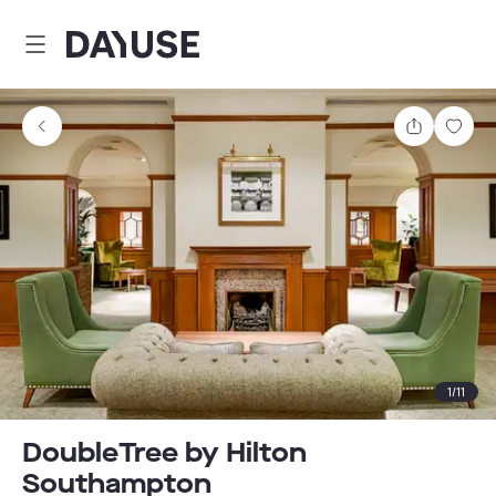
Dayuse
Teilen
Spei
1
/
11
DoubleTree by Hilton
Southampton