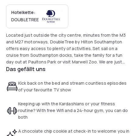
Hotelkette:
DOUBLETREE
Located just outside the city centre, minutes from the M3
and M27 motorways, DoubleTree by Hilton Southampton
offers easy access to plenty of activities. Set sail on a
cruise from Southampton docks, take the family for a fun
day out at Paultons Park or visit Marwell Zoo. We are just
Das gefällt uns
minutes from Southampton Airport and two large train
stations, making getting around the city easy.
Savor a DoubleTree chocolate chip cookie upon arrival and
Kick back on the bed and stream countless episodes
settle into your modern guest room or suite. All rooms
of your favourite TV show
feature a 32-inch LCD TV and WiFi access. Our suites
provide extra space, a seating area, coffee machine and a
Keeping up with the Kardashians or your fitness
later check-out time. Upgrade to a Deluxe Room to enjoy
routine? With free Wifi and a 24-hour gym, you can do
additional amenities such as fluffy bathrobes and slippers, a
both
welcome plate and a one-hour extended checkout.
Set on a hill, our hotel is located over five floors and
A chocolate chip cookie at check-in to welcome you in
features modern decor throughout. We are nestled among