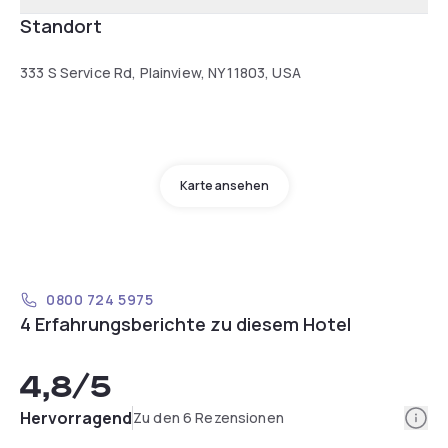
Standort
333 S Service Rd, Plainview, NY 11803, USA
Karte ansehen
0800 724 5975
4 Erfahrungsberichte zu diesem Hotel
4,8
/5
Info
Hervorragend
Zu den 6 Rezensionen