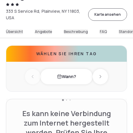
333 S Service Rd, Plainview, NY 11803,
Karte ansehen
USA
Übersicht
Angebote
Beschreibung
FAQ
Standor
WÄHLEN SIE IHREN TAG
Wann?
Previous day
Next day
Es kann keine Verbindung
zum Internet hergestellt
werden. Prüfen Sie Ihre