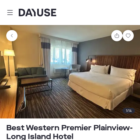
Dayuse
Teilen
Spei
1
/
14
Best Western Premier Plainview-
Long Island Hotel