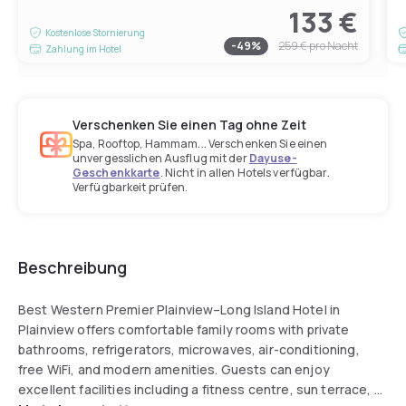
133 €
Kostenlose Stornierung
-
49
%
259 €
pro Nacht
Zahlung im Hotel
Verschenken Sie einen Tag ohne Zeit
Spa, Rooftop, Hammam... Verschenken Sie einen
unvergesslichen Ausflug mit der
Dayuse-
Geschenkkarte
. Nicht in allen Hotels verfügbar.
Verfügbarkeit prüfen.
Beschreibung
Best Western Premier Plainview–Long Island Hotel in
Plainview offers comfortable family rooms with private
bathrooms, refrigerators, microwaves, air-conditioning,
free WiFi, and modern amenities. Guests can enjoy
excellent facilities including a fitness centre, sun terrace, a