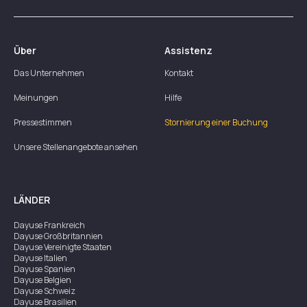
Über
Assistenz
Das Unternehmen
Kontakt
Meinungen
Hilfe
Pressestimmen
Stornierung einer Buchung
Unsere Stellenangebote ansehen
LÄNDER
Dayuse
Frankreich
Dayuse
Großbritannien
Dayuse
Vereinigte Staaten
Dayuse
Italien
Dayuse
Spanien
Dayuse
Belgien
Dayuse
Schweiz
Dayuse
Brasilien