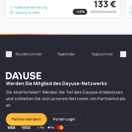
133 €
Kostenlose Stornierung
-
49
%
259 €
pro Nacht
Zahlung im Hotel
Stundenzimmer
Tageshotel
Tageszimmer
Gün
Précédent
Suiv
Dayuse
Werden Sie Mitglied des Dayuse-Netzwerks
Sie sind Hotelier? Werden Sie Teil des Dayuse-Erlebnisses
und schließen Sie sich unserem Netzwerk von Partnerhotels
an
Partner werden!
Portal-Login