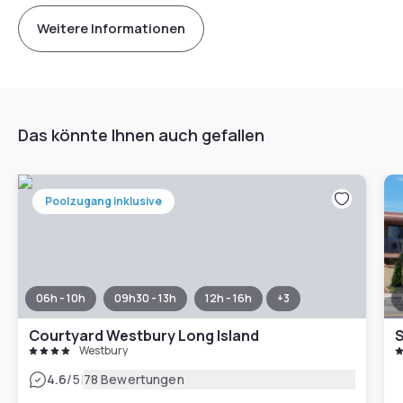
Weitere Informationen
Das könnte Ihnen auch gefallen
Poolzugang inklusive
06h - 10h
09h30 - 13h
12h - 16h
+
3
Courtyard Westbury Long Island
S
Westbury
|
4.6
/5
78 Bewertungen