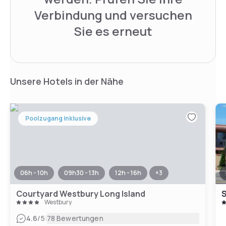
Verbindung und versuchen
Sie es erneut
Unsere Hotels in der Nähe
Poolzugang inklusive
06h - 10h
09h30 - 13h
12h - 16h
+
3
Courtyard Westbury Long Island
S
Westbury
|
4.6
/5
78 Bewertungen