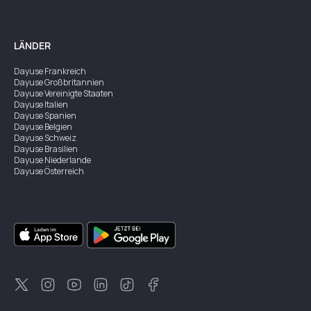
LÄNDER
Dayuse
Frankreich
Dayuse
Großbritannien
Dayuse
Vereinigte Staaten
Dayuse
Italien
Dayuse
Spanien
Dayuse
Belgien
Dayuse
Schweiz
Dayuse
Brasilien
Dayuse
Niederlande
Dayuse
Österreich
Dayuse
Australien
Dayuse
Irland
Dayuse
Hongkong
Dayuse
Kanada
Dayuse
Singapur
Dayuse
Zweden
Dayuse
Thailand
Dayuse
Portugal
Dayuse
Korea
Dayuse
Neuseeland
Dayuse
Türkei