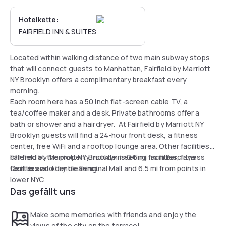
Hotelkette:
FAIRFIELD INN & SUITES
Located within walking distance of two main subway stops
that will connect guests to Manhattan, Fairfield by Marriott
NY Brooklyn offers a complimentary breakfast every
morning.
Each room here has a 50 inch flat-screen cable TV, a
tea/coffee maker and a desk. Private bathrooms offer a
bath or shower and a hairdryer. At Fairfield by Marriott NY
Brooklyn guests will find a 24-hour front desk, a fitness
center, free WiFi and a rooftop lounge area. Other facilities
offered at the property include meeting facilities, fitness
Fairfield by Marriott NY Brooklyn is 0.6 mi from Barclays
facilities and dry cleaning.
Center and Atlantic Terminal Mall and 6.5 mi from points in
lower NYC.
Das gefällt uns
Make some memories with friends and enjoy the
views of the city on the terrace!