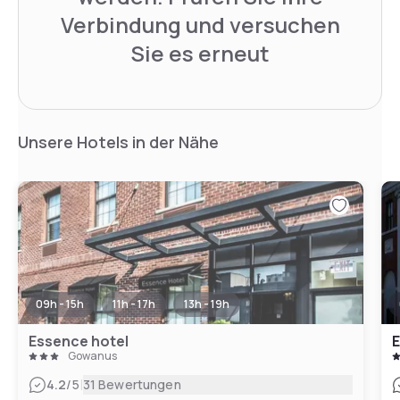
Verbindung und versuchen
Sie es erneut
Unsere Hotels in der Nähe
09h - 15h
11h - 17h
13h - 19h
Essence hotel
E
Gowanus
|
4.2
/5
31 Bewertungen