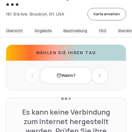
181 3rd Ave, Brooklyn, NY, USA
Karte ansehen
Übersicht
Angebote
Beschreibung
FAQ
Standor
WÄHLEN SIE IHREN TAG
Wann?
Previous day
Next day
Es kann keine Verbindung
zum Internet hergestellt
werden. Prüfen Sie Ihre