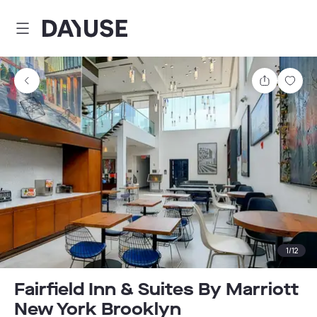
Dayuse
Teilen
Spei
1
/
12
Fairfield Inn & Suites By Marriott
New York Brooklyn