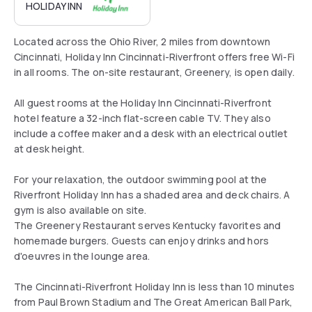
HOLIDAY INN
Located across the Ohio River, 2 miles from downtown
Cincinnati, Holiday Inn Cincinnati-Riverfront offers free Wi-Fi
in all rooms. The on-site restaurant, Greenery, is open daily.
All guest rooms at the Holiday Inn Cincinnati-Riverfront
hotel feature a 32-inch flat-screen cable TV. They also
include a coffee maker and a desk with an electrical outlet
at desk height.
For your relaxation, the outdoor swimming pool at the
Riverfront Holiday Inn has a shaded area and deck chairs. A
gym is also available on site.
The Greenery Restaurant serves Kentucky favorites and
homemade burgers. Guests can enjoy drinks and hors
d'oeuvres in the lounge area.
The Cincinnati-Riverfront Holiday Inn is less than 10 minutes
from Paul Brown Stadium and The Great American Ball Park,