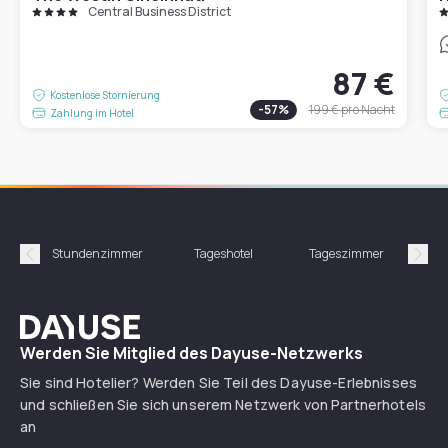
Central Business District
87 €
Kostenlose Stornierung
-
57
%
199 €
pro Nacht
Zahlung im Hotel
Stundenzimmer
Tageshotel
Tageszimmer
Gün
Précédent
Suiv
Dayuse
Werden Sie Mitglied des Dayuse-Netzwerks
Sie sind Hotelier? Werden Sie Teil des Dayuse-Erlebnisses
und schließen Sie sich unserem Netzwerk von Partnerhotels
an