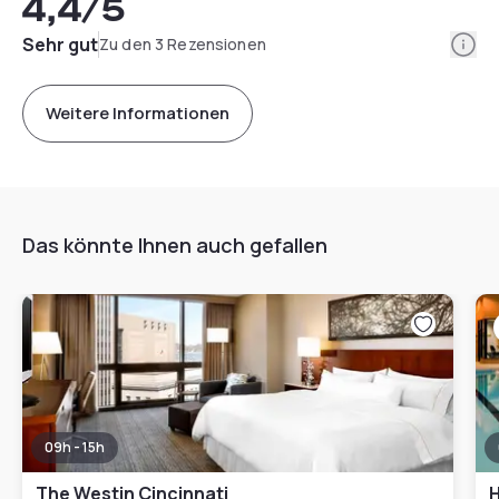
4,4
/5
Info
Sehr gut
Zu den 3 Rezensionen
Weitere Informationen
Das könnte Ihnen auch gefallen
09h - 15h
The Westin Cincinnati
H