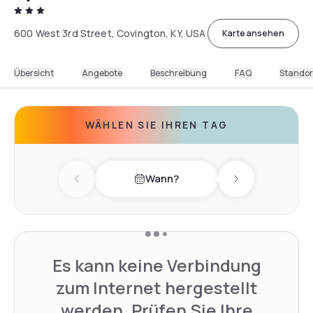
600 West 3rd Street, Covington, KY, USA
Karte ansehen
Übersicht
Angebote
Beschreibung
FAQ
Standor
WÄHLEN SIE IHREN TAG
Wann?
Previous day
Next day
Es kann keine Verbindung
zum Internet hergestellt
werden. Prüfen Sie Ihre