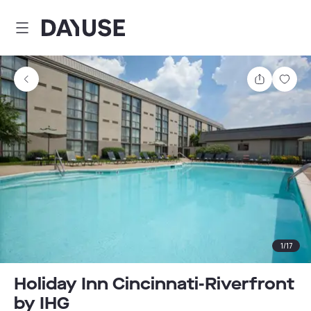
Dayuse
Teilen
Spei
1
/
17
Holiday Inn Cincinnati-Riverfront
by IHG