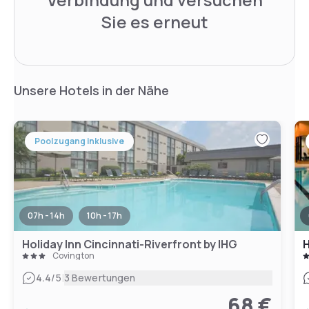
Sie es erneut
Unsere Hotels in der Nähe
Poolzugang inklusive
07h - 14h
10h - 17h
Holiday Inn Cincinnati-Riverfront by IHG
H
Covington
|
4.4
/5
3 Bewertungen
68 €