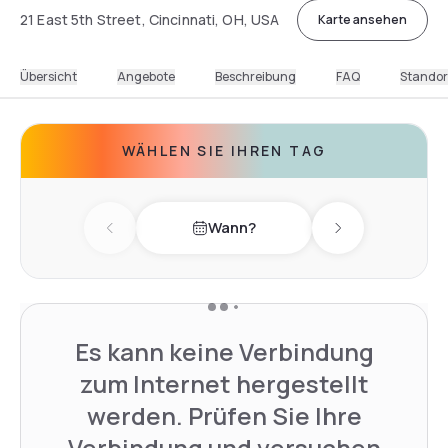
21 East 5th Street, Cincinnati, OH, USA
Karte ansehen
Übersicht
Angebote
Beschreibung
FAQ
Standor
WÄHLEN SIE IHREN TAG
Wann?
Previous day
Next day
Es kann keine Verbindung
zum Internet hergestellt
werden. Prüfen Sie Ihre
Verbindung und versuchen