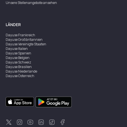
Unsere Stellenangebote ansehen
LÄNDER
Dayuse
Frankreich
Dayuse
Großbritannien
Dayuse
Vereinigte Staaten
Dayuse
Italien
Dayuse
Spanien
Dayuse
Belgien
Dayuse
Schweiz
Dayuse
Brasilien
Dayuse
Niederlande
Dayuse
Österreich
Dayuse
Australien
Dayuse
Irland
Dayuse
Hongkong
Dayuse
Kanada
Dayuse
Singapur
Dayuse
Zweden
Dayuse
Thailand
Dayuse
Portugal
Dayuse
Korea
Dayuse
Neuseeland
Dayuse
Türkei