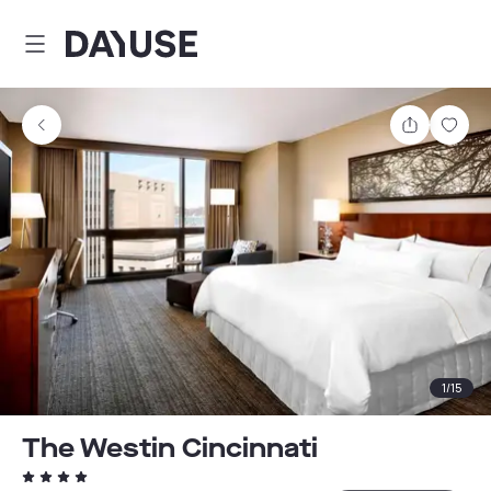
Dayuse
Teilen
Spei
1
/
15
The Westin Cincinnati