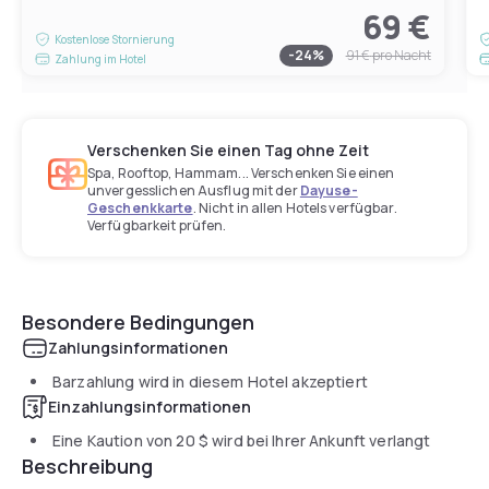
69 €
Kostenlose Stornierung
-
24
%
91 €
pro Nacht
Zahlung im Hotel
Verschenken Sie einen Tag ohne Zeit
Spa, Rooftop, Hammam... Verschenken Sie einen
unvergesslichen Ausflug mit der
Dayuse-
Geschenkkarte
. Nicht in allen Hotels verfügbar.
Verfügbarkeit prüfen.
Besondere Bedingungen
Zahlungsinformationen
Barzahlung wird in diesem Hotel akzeptiert
Einzahlungsinformationen
Eine Kaution von
20 $
wird bei Ihrer Ankunft verlangt
Beschreibung