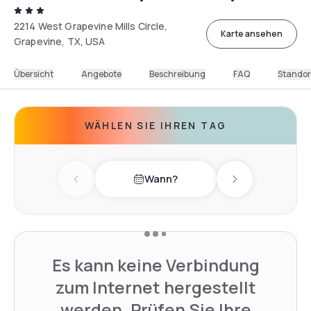
2214 West Grapevine Mills Circle,
Karte ansehen
Grapevine, TX, USA
Übersicht
Angebote
Beschreibung
FAQ
Standor
WÄHLEN SIE IHREN TAG
Wann?
Previous day
Next day
Es kann keine Verbindung
zum Internet hergestellt
werden. Prüfen Sie Ihre