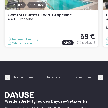
09h - 18h
10h - 16h
Comfort Suites DFW N-Grapevine
D
Grapevine
69 €
Kostenlose Stornierung
-
24
%
91 €
pro Nacht
Zahlung im Hotel
Stundenzimmer
Tageshotel
Tageszimmer
Gün
Précédent
Suiv
Dayuse
Werden Sie Mitglied des Dayuse-Netzwerks