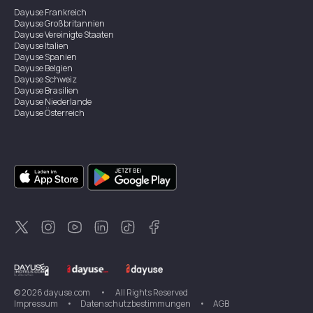
Dayuse
Frankreich
Dayuse
Großbritannien
Dayuse
Vereinigte Staaten
Dayuse
Italien
Dayuse
Spanien
Dayuse
Belgien
Dayuse
Schweiz
Dayuse
Brasilien
Dayuse
Niederlande
Dayuse
Österreich
Dayuse
Australien
Dayuse
Irland
Dayuse
Hongkong
Dayuse
Kanada
Dayuse
Singapur
Dayuse
Zweden
Dayuse
Thailand
Dayuse
Portugal
Dayuse
Korea
Dayuse
Neuseeland
Dayuse
Türkei
©
2026
dayuse.com
•
All Rights Reserved
Impressum
•
Datenschutzbestimmungen
•
AGB