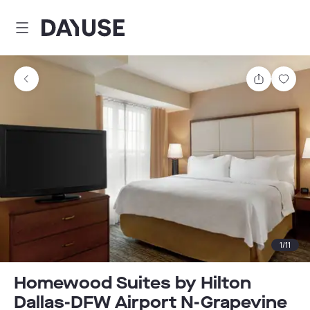
Dayuse
Teilen
Spei
1
/
11
Homewood Suites by Hilton
Dallas-DFW Airport N-Grapevine