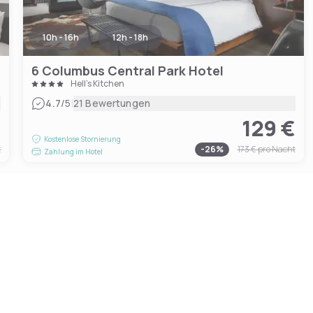
10h - 16h
12h - 18h
6 Columbus Central Park Hotel
Hell's Kitchen
|
4.7
/5
21 Bewertungen
€
129 €
Kostenlose Stornierung
t
-
26
%
173 €
pro Nacht
Zahlung im Hotel