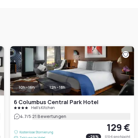
10h - 16h
12h - 18h
6 Columbus Central Park Hotel
Hell's Kitchen
|
4.7
/5
21 Bewertungen
€
129 €
Kostenlose Stornierung
t
-
26
%
173 €
pro Nacht
Zahlung im Hotel