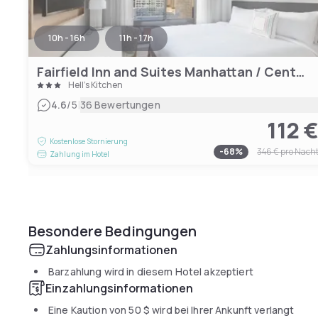
10h - 16h
11h - 17h
Fairfield Inn and Suites Manhattan / Central Park
Hell's Kitchen
|
4.6
/5
36 Bewertungen
112 
Kostenlose Stornierung
-
68
%
346 €
pro Nach
Zahlung im Hotel
Besondere Bedingungen
Zahlungsinformationen
Barzahlung wird in diesem Hotel akzeptiert
Einzahlungsinformationen
Eine Kaution von
50 $
wird bei Ihrer Ankunft verlangt