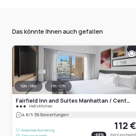
Das könnte Ihnen auch gefallen
10h - 16h
11h - 17h
Fairfield Inn and Suites Manhattan / Central Park
Hell's Kitchen
|
4.6
/5
36 Bewertungen
112 
Kostenlose Stornierung
-
68
%
346 €
pro Nach
Zahlung im Hotel