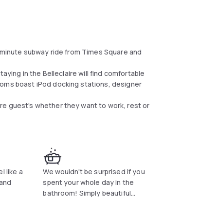
 5 minute subway ride from Times Square and
aying in the Belleclaire will find comfortable
ooms boast iPod docking stations, designer
re guest's whether they want to work, rest or
l like a
We wouldn't be surprised if you
 and
spent your whole day in the
bathroom! Simply beautiful...