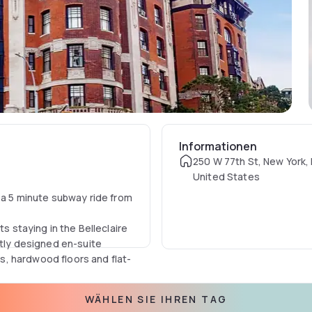
Informationen
250 W 77th St, New York,
United States
s a 5 minute subway ride from
ts staying in the Belleclaire
ntly designed en-suite
, hardwood floors and flat-
eisure guest's whether they
WÄHLEN SIE IHREN TAG