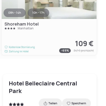
08h - 14h
10h - 17h
Shoreham Hotel
Manhattan
109 €
Kostenlose Stornierung
-
69
%
347 €
pro Nacht
Zahlung im Hotel
Hotel Belleclaire Central
Park
Teilen
Speichern