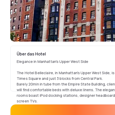
Über das Hotel
Elegance in Manhattan's Upper West Side
The Hotel Belleclaire, in Manhattan's Upper West Side, i
Times Square and just 3 blocks from Central Park.
Barely 20min in tube from the Empire State Building, clien
will find comfortable beds with deluxe linens. The elega
rooms boast iPod docking stations, designer headboards
screen TVs.
A state-of-the-art fitness room welcome business and l
want to work, rest or enjoy Manhattan.