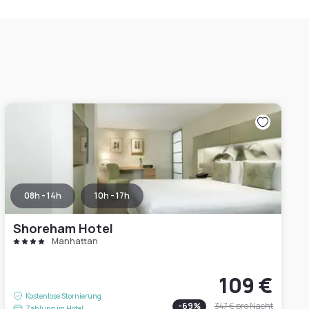
08h - 14h
10h - 17h
Shoreham Hotel
Manhattan
109 €
Kostenlose Stornierung
-
69
%
347 €
pro Nacht
Zahlung im Hotel