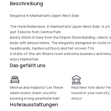
Beschreibung
Elegance in Manhattan's Upper West Side
The Hotel Belleclaire, in Manhattan's Upper West Side, is a
just 3 blocks from Central Park.
Barely 20min in tube from the Empire State Building, clients st
beds with deluxe linens. The elegantly designed en-suite r
headboards, hardwood floors and flat-screen TVs.
A state-of-the-art fitness room welcome business and leisu
enjoy Manhattan.
Das gefällt uns
Minimal and majestic! Let these
Real New York vibes! Fee
sleek rooms charm you into
tourist in your own city
booking a long awaited break!
enjoy!
Hotelausstattungen