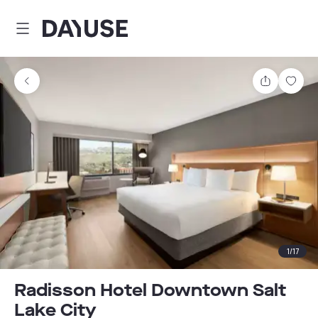
Dayuse
Teilen
Spei
1
/
17
Radisson Hotel Downtown Salt
Lake City