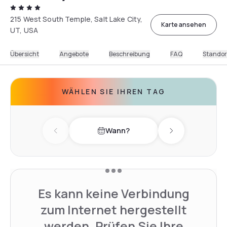
215 West South Temple, Salt Lake City,
Karte ansehen
UT, USA
Übersicht
Angebote
Beschreibung
FAQ
Standor
WÄHLEN SIE IHREN TAG
Wann?
Previous day
Next day
Es kann keine Verbindung
zum Internet hergestellt
werden. Prüfen Sie Ihre