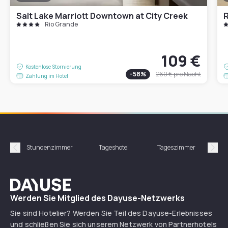
Salt Lake Marriott Downtown at City Creek
Rio Grande
109 €
Kostenlose Stornierung
-
58
%
260 €
pro Nacht
Zahlung im Hotel
Stundenzimmer
Tageshotel
Tageszimmer
Gün
Précédent
Suiv
Dayuse
Werden Sie Mitglied des Dayuse-Netzwerks
Sie sind Hotelier? Werden Sie Teil des Dayuse-Erlebnisses
und schließen Sie sich unserem Netzwerk von Partnerhotels