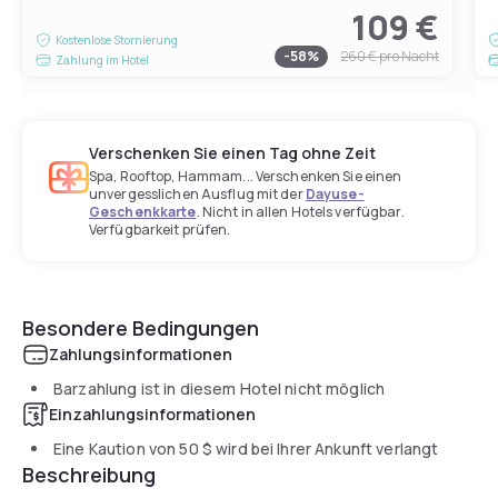
109 €
Kostenlose Stornierung
-
58
%
260 €
pro Nacht
Zahlung im Hotel
Verschenken Sie einen Tag ohne Zeit
Spa, Rooftop, Hammam... Verschenken Sie einen
unvergesslichen Ausflug mit der
Dayuse-
Geschenkkarte
. Nicht in allen Hotels verfügbar.
Verfügbarkeit prüfen.
Besondere Bedingungen
Zahlungsinformationen
Barzahlung ist in diesem Hotel nicht möglich
Einzahlungsinformationen
Eine Kaution von
50 $
wird bei Ihrer Ankunft verlangt
Beschreibung