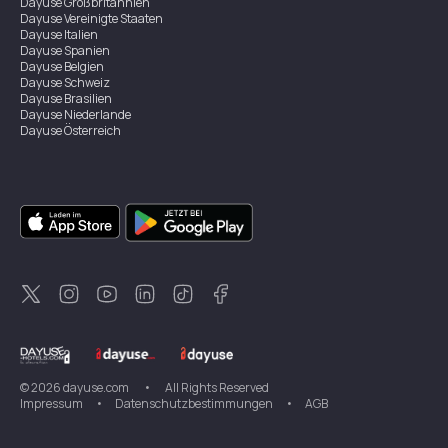
Dayuse
Großbritannien
Dayuse
Vereinigte Staaten
Dayuse
Italien
Dayuse
Spanien
Dayuse
Belgien
Dayuse
Schweiz
Dayuse
Brasilien
Dayuse
Niederlande
Dayuse
Österreich
Dayuse
Australien
Dayuse
Irland
Dayuse
Hongkong
Dayuse
Kanada
Dayuse
Singapur
Dayuse
Zweden
Dayuse
Thailand
Dayuse
Portugal
Dayuse
Korea
Dayuse
Neuseeland
Dayuse
Türkei
©
2026
dayuse.com
•
All Rights Reserved
Impressum
•
Datenschutzbestimmungen
•
AGB