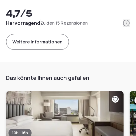
4,7
/5
Info
Hervorragend
Zu den 15 Rezensionen
Weitere Informationen
Das könnte Ihnen auch gefallen
10h - 16h