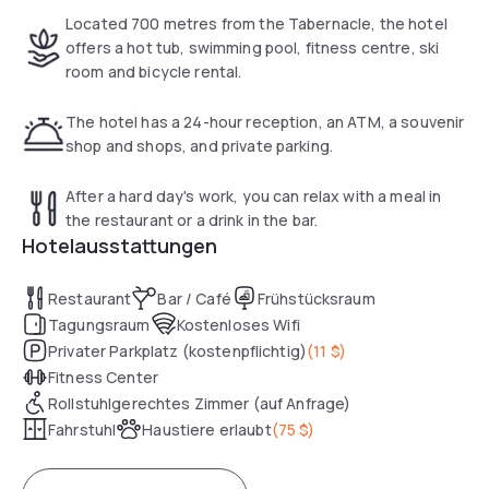
Located 700 metres from the Tabernacle, the hotel
offers a hot tub, swimming pool, fitness centre, ski
room and bicycle rental.
The hotel has a 24-hour reception, an ATM, a souvenir
shop and shops, and private parking.
After a hard day's work, you can relax with a meal in
the restaurant or a drink in the bar.
Hotelausstattungen
Restaurant
Bar / Café
Frühstücksraum
Tagungsraum
Kostenloses Wifi
Privater Parkplatz (kostenpflichtig)
(
11 $
)
Fitness Center
Rollstuhlgerechtes Zimmer (auf Anfrage)
Fahrstuhl
Haustiere erlaubt
(
75 $
)