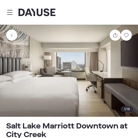
Dayuse
Teilen
Spei
1
/
18
Salt Lake Marriott Downtown at
City Creek