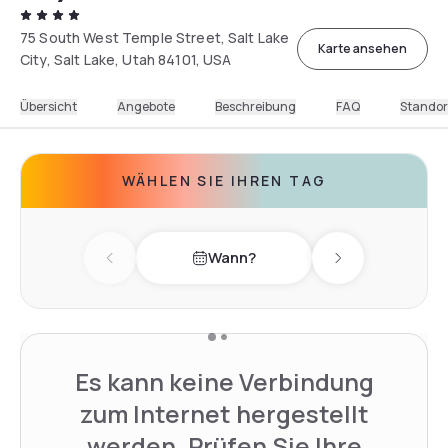
75 South West Temple Street, Salt Lake
Karte ansehen
City, Salt Lake, Utah 84101, USA
Übersicht
Angebote
Beschreibung
FAQ
Standor
WÄHLEN SIE IHREN TAG
Wann?
Previous day
Next day
Es kann keine Verbindung
zum Internet hergestellt
werden. Prüfen Sie Ihre