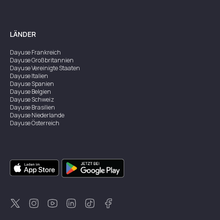
LÄNDER
Dayuse
Frankreich
Dayuse
Großbritannien
Dayuse
Vereinigte Staaten
Dayuse
Italien
Dayuse
Spanien
Dayuse
Belgien
Dayuse
Schweiz
Dayuse
Brasilien
Dayuse
Niederlande
Dayuse
Österreich
Dayuse
Australien
Dayuse
Irland
Dayuse
Hongkong
Dayuse
Kanada
Dayuse
Singapur
Dayuse
Zweden
Dayuse
Thailand
Dayuse
Portugal
Dayuse
Korea
Dayuse
Neuseeland
Dayuse
Türkei