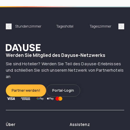
Stundenzimmer
Tageshotel
Tageszimmer
Gün
Précédent
Suiv
Dayuse
Werden Sie Mitglied des Dayuse-Netzwerks
Sie sind Hotelier? Werden Sie Teil des Dayuse-Erlebnisses
und schließen Sie sich unserem Netzwerk von Partnerhotels
an
Partner werden!
Portal-Login
Über
Assistenz