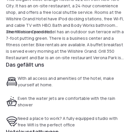
City. It has an on-site restaurant, a 24-hour convenience
shop, and offers a free local shuttle service. Rooms at the
Wilshire Grand Hotel have iPod docking stations, free Wi-Fi,
and cable TV with HBO. Bath and Body Works bathroom
amenities are provided.
The Wilshire Grand Hotel has an outdoor sun terrace with a
7-foot putting green. There is a business center and a
fitness center. Bike rentals are available. A buffet breakfast
is served every morning at the Wilshire Grand. Grill 350
Restaurant and Bar is an on-site restaurant Verona Park is
Das gefällt uns
less than a kilometer away and within walking distance of
the Wilshire Grand Hotel. Montclair State University is 9.7
km away.
With all access and amenities of the hotel, make
yourself at home.
Even the water jets are comfortable with the rain
shower
Need a place to work? A fully equipped studio with
free Wifi is the perfect office
Hotelausstattungen