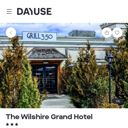
Dayuse
Teilen
Spei
1
/
6
The Wilshire Grand Hotel