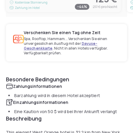
Kostenlose Stornierung
-
44
%
217 €
pro Nacht
Zahlung im Hotel
Verschenken Sie einen Tag ohne Zeit
Spa, Rooftop, Hammam... Verschenken Sie einen
unvergesslichen Ausflug mit der
Dayuse-
Geschenkkarte
. Nicht in allen Hotels verfügbar.
Verfügbarkeit prüfen.
Besondere Bedingungen
Zahlungsinformationen
Barzahlung wird in diesem Hotel akzeptiert
Einzahlungsinformationen
Eine Kaution von
50 $
wird bei Ihrer Ankunft verlangt
Beschreibung
This elegant West Orange hotel is 32.2 km from New York