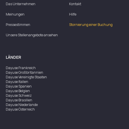
Das Unternehmen
Kontakt
Meinungen
Hilfe
Pressestimmen
Stornierung einer Buchung
Unsere Stellenangebote ansehen
LÄNDER
Dayuse
Frankreich
Dayuse
Großbritannien
Dayuse
Vereinigte Staaten
Dayuse
Italien
Dayuse
Spanien
Dayuse
Belgien
Dayuse
Schweiz
Dayuse
Brasilien
Dayuse
Niederlande
Dayuse
Österreich
Dayuse
Australien
Dayuse
Irland
Dayuse
Hongkong
Dayuse
Kanada