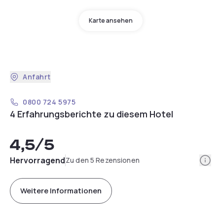
Karte ansehen
Anfahrt
0800 724 5975
4 Erfahrungsberichte zu diesem Hotel
4,5
/5
Info
Hervorragend
Zu den 5 Rezensionen
Weitere Informationen