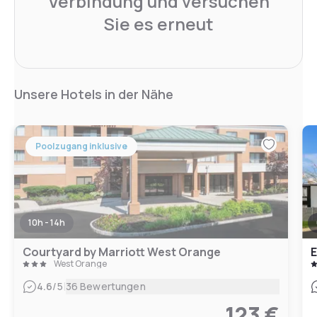
Verbindung und versuchen
Sie es erneut
Unsere Hotels in der Nähe
Poolzugang inklusive
10h - 14h
Courtyard by Marriott West Orange
E
West Orange
|
4.6
/5
36 Bewertungen
123 €