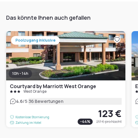
Das könnte Ihnen auch gefallen
Poolzugang inklusive
10h - 14h
Courtyard by Marriott West Orange
E
West Orange
|
4.6
/5
36 Bewertungen
123 €
Kostenlose Stornierung
-
44
%
217 €
pro Nacht
Zahlung im Hotel