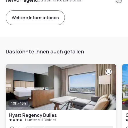
Weitere Informationen
Das könnte Ihnen auch gefallen
10h - 15h
Hyatt Regency Dulles
C
Hunter Mill District