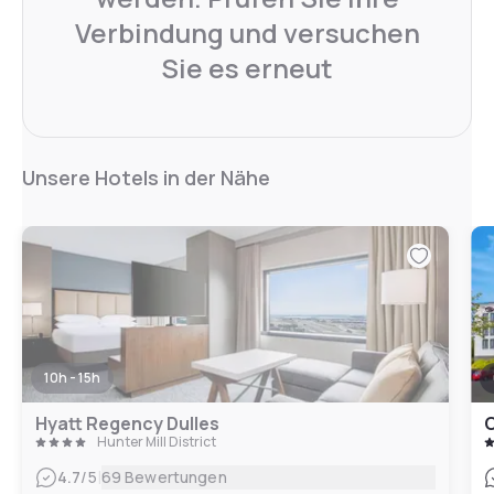
Verbindung und versuchen
Sie es erneut
Unsere Hotels in der Nähe
10h - 15h
Hyatt Regency Dulles
C
Hunter Mill District
|
4.7
/5
69 Bewertungen