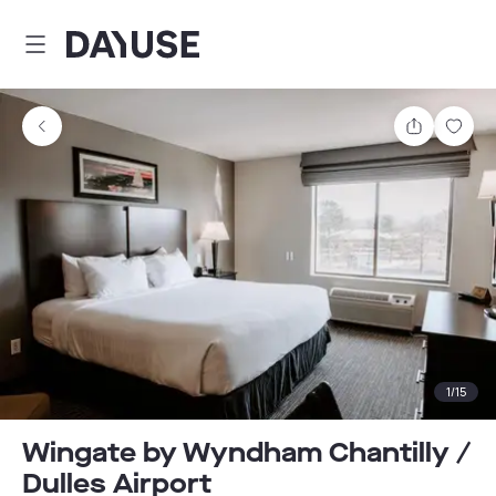
Dayuse
Teilen
Spei
1
/
15
Wingate by Wyndham Chantilly /
Dulles Airport