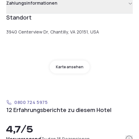
Zahlungsinformationen
Standort
3940 Centerview Dr, Chantilly, VA 20151, USA
Karte ansehen
0800 724 5975
12 Erfahrungsberichte zu diesem Hotel
4,7
/5
Info
Hervorragend
Zu den 15 Rezensionen