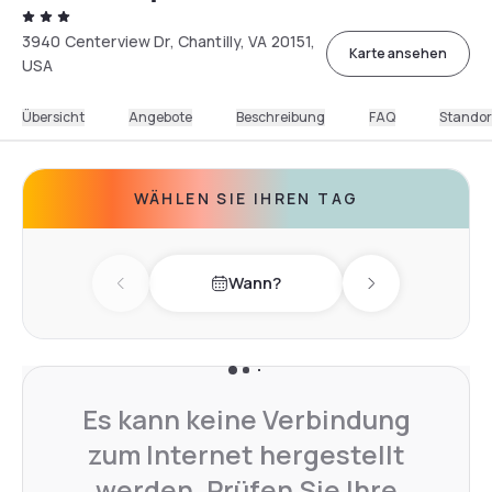
3940 Centerview Dr, Chantilly, VA 20151,
Karte ansehen
USA
Übersicht
Angebote
Beschreibung
FAQ
Standor
WÄHLEN SIE IHREN TAG
Wann?
Previous day
Next day
Es kann keine Verbindung
zum Internet hergestellt
werden. Prüfen Sie Ihre