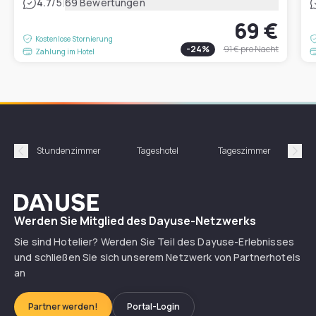
|
4.7
/5
69 Bewertungen
69 €
Kostenlose Stornierung
-
24
%
91 €
pro Nacht
Zahlung im Hotel
Stundenzimmer
Tageshotel
Tageszimmer
Gün
Précédent
Suiv
Dayuse
Werden Sie Mitglied des Dayuse-Netzwerks
Sie sind Hotelier? Werden Sie Teil des Dayuse-Erlebnisses
und schließen Sie sich unserem Netzwerk von Partnerhotels
an
Partner werden!
Portal-Login