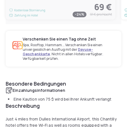
69 €
Kostenlose Stornierung
-
24
%
91 €
pro Nacht
Zahlung im Hotel
Verschenken Sie einen Tag ohne Zeit
Spa, Rooftop, Hammam... Verschenken Sie einen
unvergesslichen Ausflug mit der
Dayuse-
Geschenkkarte
. Nicht in allen Hotels verfügbar.
Verfügbarkeit prüfen.
Besondere Bedingungen
Einzahlungsinformationen
Eine Kaution von
75 $
wird bei Ihrer Ankunft verlangt
Beschreibung
Just 4 miles from Dulles International Airport, this Chantilly
hotel offers free Wi-Fi as well as rooms equipped with a