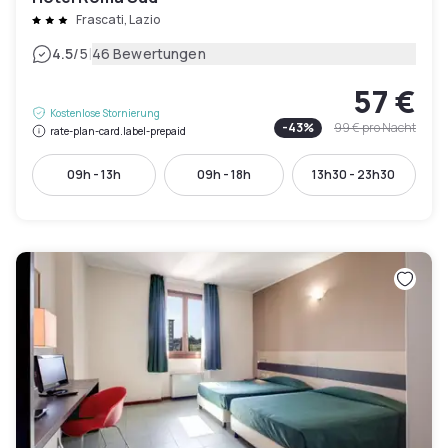
Frascati, Lazio
|
4.5
/5
46 Bewertungen
57 €
Kostenlose Stornierung
-
43
%
99 €
pro Nacht
rate-plan-card.label-prepaid
09h - 13h
09h - 18h
13h30 - 23h30