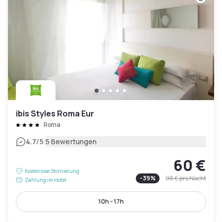
ibis Styles Roma Eur
Roma
|
4.7
/5
5 Bewertungen
60 €
Kostenlose Stornierung
-
39
%
98 €
pro Nacht
Zahlung im Hotel
10h - 17h