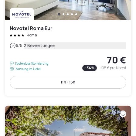
Novotel Roma Eur
Roma
|
5
/5
2 Bewertungen
70 €
Kostenlose Stornierung
-
34
%
105 €
pro Nacht
Zahlung im Hotel
11h - 15h