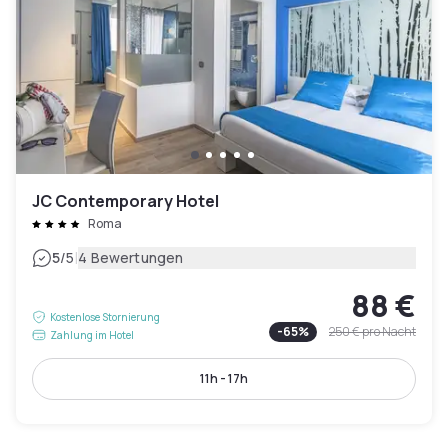
JC Contemporary Hotel
Roma
|
5
/5
4 Bewertungen
88 €
Kostenlose Stornierung
-
65
%
250 €
pro Nacht
Zahlung im Hotel
11h - 17h