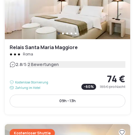
Relais Santa Maria Maggiore
Roma
|
2.8
/5
2 Bewertungen
74 €
Kostenlose Stornierung
-
60
%
185 €
pro Nacht
Zahlung im Hotel
09h - 13h
Kostenloser Shuttle