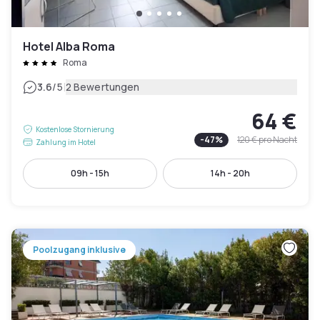
Hotel Alba Roma
Roma
|
3.6
/5
2 Bewertungen
64 €
Kostenlose Stornierung
-
47
%
120 €
pro Nacht
Zahlung im Hotel
09h - 15h
14h - 20h
Poolzugang inklusive