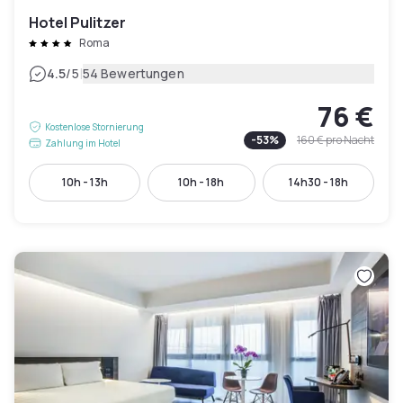
Hotel Pulitzer
Roma
|
4.5
/5
54 Bewertungen
76 €
Kostenlose Stornierung
-
53
%
160 €
pro Nacht
Zahlung im Hotel
10h - 13h
10h - 18h
14h30 - 18h