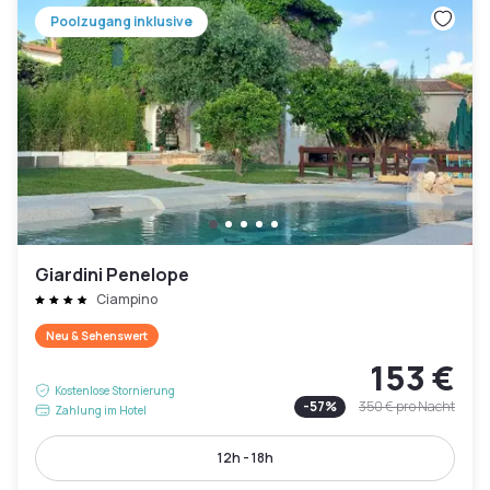
Poolzugang inklusive
Giardini Penelope
Ciampino
Neu & Sehenswert
153 €
Kostenlose Stornierung
-
57
%
350 €
pro Nacht
Zahlung im Hotel
12h - 18h