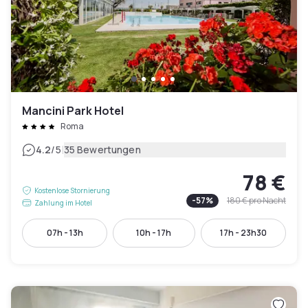
Mancini Park Hotel
Roma
|
4.2
/5
35 Bewertungen
78 €
Kostenlose Stornierung
-
57
%
180 €
pro Nacht
Zahlung im Hotel
07h - 13h
10h - 17h
17h - 23h30