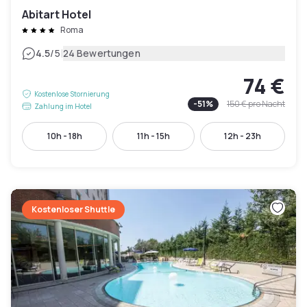
Abitart Hotel
Roma
|
4.5
/5
24 Bewertungen
74 €
Kostenlose Stornierung
-
51
%
150 €
pro Nacht
Zahlung im Hotel
10h - 18h
11h - 15h
12h - 23h
Kostenloser Shuttle