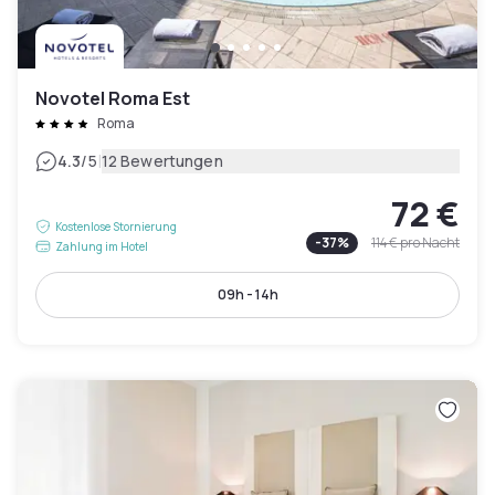
Novotel Roma Est
Roma
|
4.3
/5
12 Bewertungen
72 €
Kostenlose Stornierung
-
37
%
114 €
pro Nacht
Zahlung im Hotel
09h - 14h