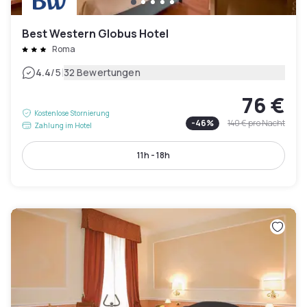
Best Western Globus Hotel
Roma
|
4.4
/5
32 Bewertungen
76 €
Kostenlose Stornierung
-
46
%
140 €
pro Nacht
Zahlung im Hotel
11h - 18h