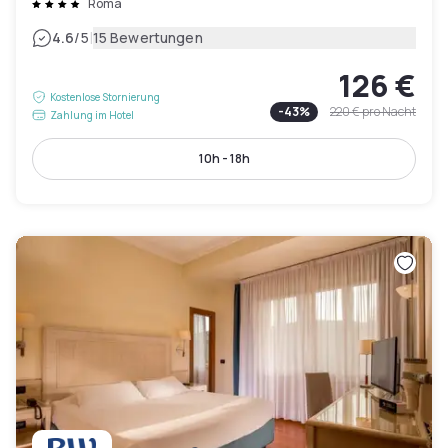
Roma
|
4.6
/5
15 Bewertungen
126 €
Kostenlose Stornierung
-
43
%
220 €
pro Nacht
Zahlung im Hotel
10h - 18h