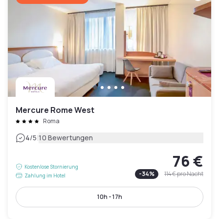
Mercure Rome West
Roma
|
4
/5
10 Bewertungen
76 €
Kostenlose Stornierung
-
34
%
114 €
pro Nacht
Zahlung im Hotel
10h - 17h