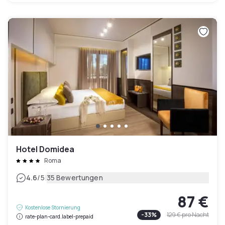
Hotel Domidea
Roma
|
4.6
/5
35 Bewertungen
87 €
Kostenlose Stornierung
-
33
%
129 €
pro Nacht
rate-plan-card.label-prepaid