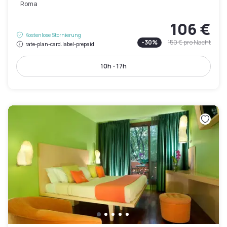
Roma
106 €
Kostenlose Stornierung
-
30
%
150 €
pro Nacht
rate-plan-card.label-prepaid
10h - 17h