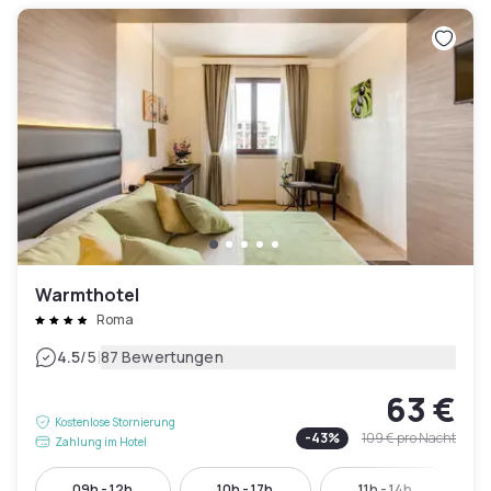
Warmthotel
Roma
|
4.5
/5
87 Bewertungen
63 €
Kostenlose Stornierung
-
43
%
109 €
pro Nacht
Zahlung im Hotel
09h - 12h
10h - 17h
11h - 14h