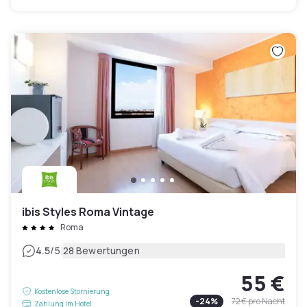
ibis Styles Roma Vintage
Roma
|
4.5
/5
28 Bewertungen
55 €
Kostenlose Stornierung
-
24
%
72 €
pro Nacht
Zahlung im Hotel