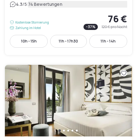
|
4.3
/5
74 Bewertungen
76 €
Kostenlose Stornierung
-
37
%
120 €
pro Nacht
Zahlung im Hotel
10h - 15h
11h - 17h30
11h - 14h