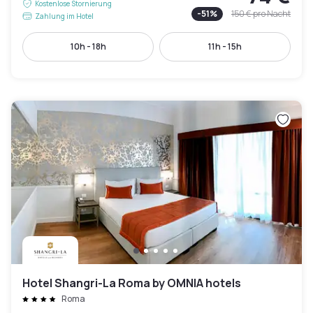
Kostenlose Stornierung
-
51
%
150 €
pro Nacht
Zahlung im Hotel
10h - 18h
11h - 15h
Hotel Shangri-La Roma by OMNIA hotels
Roma