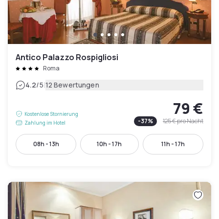
Antico Palazzo Rospigliosi
Roma
|
4.2
/5
12 Bewertungen
79 €
Kostenlose Stornierung
-
37
%
125 €
pro Nacht
Zahlung im Hotel
08h - 13h
10h - 17h
11h - 17h