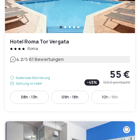
Hotel Roma Tor Vergata
Roma
|
4.2
/5
61 Bewertungen
55 €
Kostenlose Stornierung
-
45
%
100 €
pro Nacht
Zahlung im Hotel
08h - 13h
09h - 18h
10h - 16h