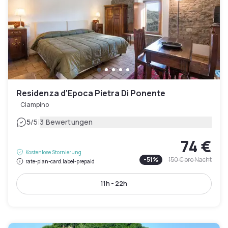
Residenza d'Epoca Pietra Di Ponente
Ciampino
|
5
/5
3 Bewertungen
74 €
Kostenlose Stornierung
-
51
%
150 €
pro Nacht
rate-plan-card.label-prepaid
11h - 22h