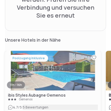
Verbindung und versuchen
Sie es erneut
Unsere Hotels in der Nähe
Poolzugang inklusive
11h - 16h
ibis Styles Aubagne Gemenos
B
Gémenos
|
4.7
/5
5 Bewertungen