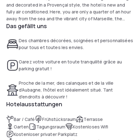
and decorated in a Provençal style, the hotel is new and
fully air conditioned. Here, you are only a quarter of an hour
away from the sea and the vibrant city of Marseille, the
Das gefällt uns
Castellet circuit and Cassis, with its mesmerising rocky
inlets. Close to the hotel you can play tennis and go riding,
fishing, climbing and even diving.
Des chambres décorées, soignées et personnalisées
pour tous et toutes les envies.
Garez votre voiture en toute tranquilité grâce au
parking gratuit !
Proche de la mer, des calanques et de la ville
d’Aubagne, l’hôtel est idéalement situé. Tant
d'endroits à découvrir !
Hotelausstattungen
Bar / Café
Frühstücksraum
Terrasse
Garten
Tagungsraum
Kostenloses Wifi
Kostenloser privater Parkplatz