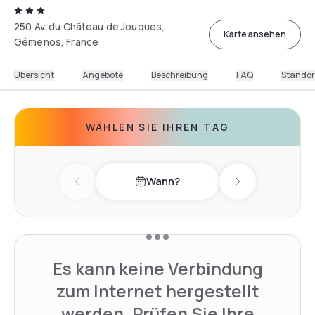
250 Av. du Château de Jouques,
Karte ansehen
Gémenos, France
Übersicht
Angebote
Beschreibung
FAQ
Standor
WÄHLEN SIE IHREN TAG
Wann?
Previous day
Next day
Es kann keine Verbindung
zum Internet hergestellt
werden. Prüfen Sie Ihre