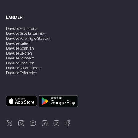
LÄNDER
Dayuse
Frankreich
Dayuse
Großbritannien
Dayuse
Vereinigte Staaten
Dayuse
Italien
Dayuse
Spanien
Dayuse
Belgien
Dayuse
Schweiz
Dayuse
Brasilien
Dayuse
Niederlande
Dayuse
Österreich
Dayuse
Australien
Dayuse
Irland
Dayuse
Hongkong
Dayuse
Kanada
Dayuse
Singapur
Dayuse
Zweden
Dayuse
Thailand
Dayuse
Portugal
Dayuse
Korea
Dayuse
Neuseeland
Dayuse
Türkei