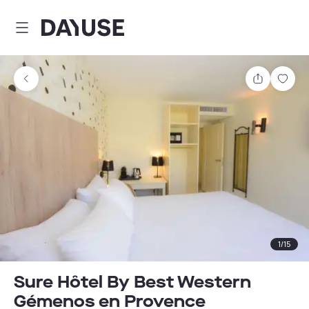
Dayuse
Teilen
Spei
1
/
15
Sure Hôtel By Best Western
Gémenos en Provence