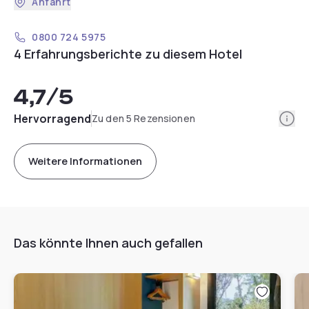
Anfahrt
0800 724 5975
4 Erfahrungsberichte zu diesem Hotel
4,7
/5
Info
Hervorragend
Zu den 5 Rezensionen
Weitere Informationen
Das könnte Ihnen auch gefallen