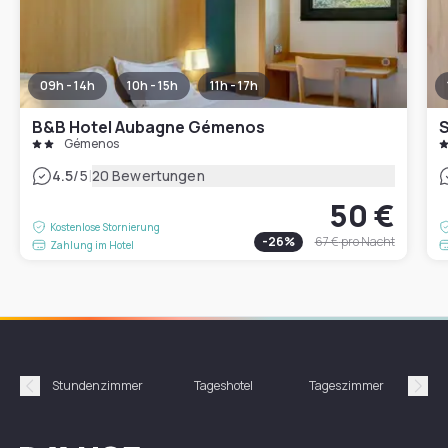
09h - 14h
10h - 15h
11h - 17h
B&B Hotel Aubagne Gémenos
Gémenos
|
4.5
/5
20 Bewertungen
50 €
Kostenlose Stornierung
-
26
%
67 €
pro Nacht
Zahlung im Hotel
Stundenzimmer
Tageshotel
Tageszimmer
Gün
Précédent
Suiv