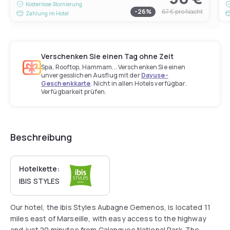
Kostenlose Stornierung
-
26
%
67 €
pro Nacht
Zahlung im Hotel
Verschenken Sie einen Tag ohne Zeit
Spa, Rooftop, Hammam... Verschenken Sie einen
unvergesslichen Ausflug mit der
Dayuse-
Geschenkkarte
. Nicht in allen Hotels verfügbar.
Verfügbarkeit prüfen.
Beschreibung
Hotelkette:
IBIS STYLES
Our hotel, the ibis Styles Aubagne Gemenos, is located 11
miles east of Marseille, with easy access to the highway
and just 20 minutes from Calanques National Park. The