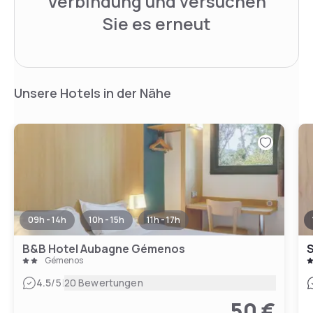
Verbindung und versuchen
Sie es erneut
Unsere Hotels in der Nähe
09h - 14h
10h - 15h
11h - 17h
B&B Hotel Aubagne Gémenos
Gémenos
|
4.5
/5
20 Bewertungen
50 €