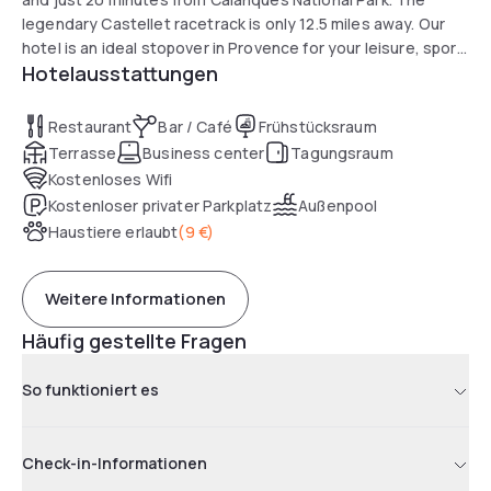
legendary Castellet racetrack is only 12.5 miles away. Our
hotel is an ideal stopover in Provence for your leisure, sport
Hotelausstattungen
or business stays, and has a seminar room that can
accommodate up to 40 people.
Restaurant
Bar / Café
Frühstücksraum
Terrasse
Business center
Tagungsraum
Kostenloses Wifi
Kostenloser privater Parkplatz
Außenpool
Haustiere erlaubt
(
9 €
)
Weitere Informationen
Häufig gestellte Fragen
So funktioniert es
Check-in-Informationen