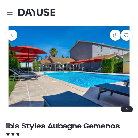
Dayuse
Teilen
Spei
1
/
21
ibis Styles Aubagne Gemenos