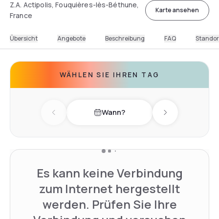
Z.A. Actipolis, Fouquières-lès-Béthune,
Karte ansehen
France
Übersicht
Angebote
Beschreibung
FAQ
Standor
WÄHLEN SIE IHREN TAG
Wann?
Previous day
Next day
Es kann keine Verbindung
zum Internet hergestellt
werden. Prüfen Sie Ihre