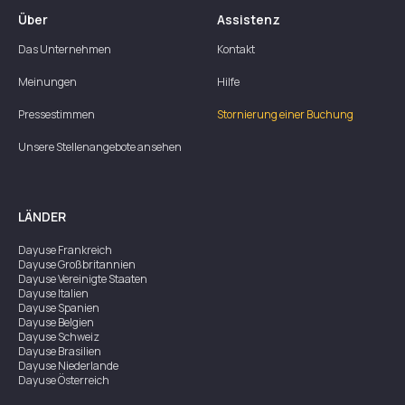
Über
Assistenz
Das Unternehmen
Kontakt
Meinungen
Hilfe
Pressestimmen
Stornierung einer Buchung
Unsere Stellenangebote ansehen
LÄNDER
Dayuse
Frankreich
Dayuse
Großbritannien
Dayuse
Vereinigte Staaten
Dayuse
Italien
Dayuse
Spanien
Dayuse
Belgien
Dayuse
Schweiz
Dayuse
Brasilien
Dayuse
Niederlande
Dayuse
Österreich
Dayuse
Australien