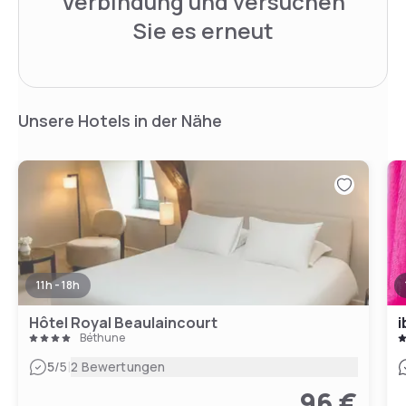
Verbindung und versuchen
Sie es erneut
Unsere Hotels in der Nähe
11h - 18h
Hôtel Royal Beaulaincourt
i
Béthune
|
5
/5
2 Bewertungen
96 €