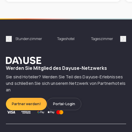
Stundenzimmer
Tageshotel
Tageszimmer
Gün
Précédent
Suiv
Dayuse
Werden Sie Mitglied des Dayuse-Netzwerks
Sie sind Hotelier? Werden Sie Teil des Dayuse-Erlebnisses
und schließen Sie sich unserem Netzwerk von Partnerhotels
an
Partner werden!
Portal-Login