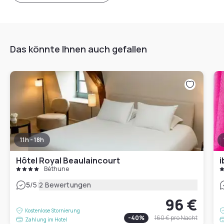
Das könnte Ihnen auch gefallen
11h - 18h
Hôtel Royal Beaulaincourt
i
Béthune
|
5
/5
2 Bewertungen
96 €
Kostenlose Stornierung
-
40
%
160 €
pro Nacht
Zahlung im Hotel