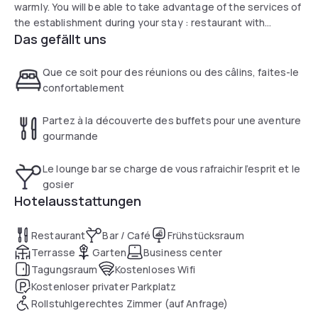
warmly. You will be able to take advantage of the services of
the establishment during your stay : restaurant with
Das gefällt uns
terrace, lounge area (with cable channels), free parking and
a meeting room.
Que ce soit pour des réunions ou des câlins, faites-le
confortablement
Partez à la découverte des buffets pour une aventure
gourmande
Le lounge bar se charge de vous rafraichir l’esprit et le
gosier
Hotelausstattungen
Restaurant
Bar / Café
Frühstücksraum
Terrasse
Garten
Business center
Tagungsraum
Kostenloses Wifi
Kostenloser privater Parkplatz
Rollstuhlgerechtes Zimmer (auf Anfrage)