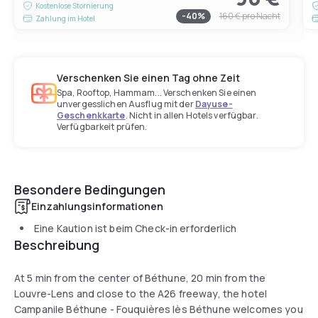
Kostenlose Stornierung
-
40
%
160 €
pro Nacht
Zahlung im Hotel
Verschenken Sie einen Tag ohne Zeit
Spa, Rooftop, Hammam... Verschenken Sie einen
unvergesslichen Ausflug mit der
Dayuse-
Geschenkkarte
. Nicht in allen Hotels verfügbar.
Verfügbarkeit prüfen.
Besondere Bedingungen
Einzahlungsinformationen
Eine Kaution ist beim Check-in erforderlich
Beschreibung
At 5 min from the center of Béthune, 20 min from the
Louvre-Lens and close to the A26 freeway, the hotel
Campanile Béthune - Fouquières lès Béthune welcomes you