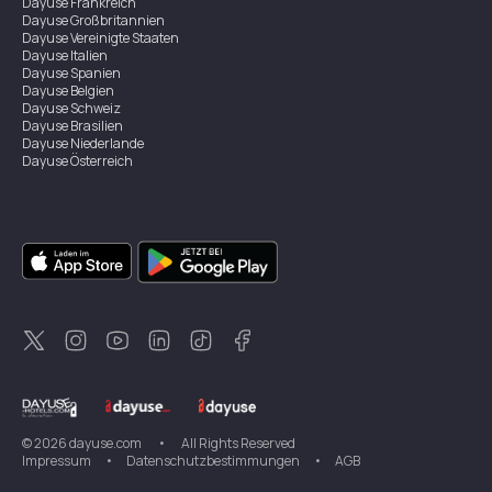
Dayuse
Frankreich
Dayuse
Großbritannien
Dayuse
Vereinigte Staaten
Dayuse
Italien
Dayuse
Spanien
Dayuse
Belgien
Dayuse
Schweiz
Dayuse
Brasilien
Dayuse
Niederlande
Dayuse
Österreich
Dayuse
Australien
Dayuse
Irland
Dayuse
Hongkong
Dayuse
Kanada
Dayuse
Singapur
Dayuse
Zweden
Dayuse
Thailand
Dayuse
Portugal
Dayuse
Korea
Dayuse
Neuseeland
Dayuse
Türkei
©
2026
dayuse.com
•
All Rights Reserved
Impressum
•
Datenschutzbestimmungen
•
AGB