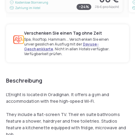
Kostenlose Stornierung
-
24
%
78 €
pro Nacht
Zahlung im Hotel
Verschenken Sie einen Tag ohne Zeit
Spa, Rooftop, Hammam... Verschenken Sie einen
unvergesslichen Ausflug mit der
Dayuse-
Geschenkkarte
. Nicht in allen Hotels verfügbar.
Verfügbarkeit prüfen.
Beschreibung
L'Enight is located in Gradignan. It offers a gym and
accommodation with free high-speed Wi-Fi.
They include a flat-screen TV. Their en suite bathrooms
feature a shower, hairdryer and free toiletries. Studios
feature a kitchenette equipped with fridge, microwave and
hob.