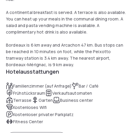
A continental breakfast is served. A terrace is also available.
You can heat up your meals in the communal dining room. A
salad and pasta vending machine is available. A
complimentary hot drink is also available.
Bordeaux is 6 km away and Arcachon 47 km. Bus stops can
be reached in 10 minutes on foot, while the Peixotto
tramway station is 3.4 km away. The nearest airport,
Bordeaux-Mérignac, is 9 km away.
Hotelausstattungen
Familienzimmer (auf Anfrage)
Bar / Café
Frühstücksraum
Verkaufsautomaten
Terrasse
Garten
Business center
Kostenloses Wifi
Kostenloser privater Parkplatz
Fitness Center