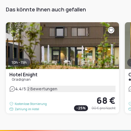
Das könnte Ihnen auch gefallen
10h - 15h
Hotel Enight
Gradignan
|
4.4
/5
2 Bewertungen
68 €
Kostenlose Stornierung
-
25
%
90 €
pro Nacht
Zahlung im Hotel