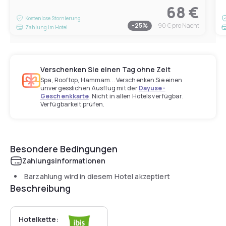
68 €
Kostenlose Stornierung
-
25
%
90 €
pro Nacht
Zahlung im Hotel
Verschenken Sie einen Tag ohne Zeit
Spa, Rooftop, Hammam... Verschenken Sie einen
unvergesslichen Ausflug mit der
Dayuse-
Geschenkkarte
. Nicht in allen Hotels verfügbar.
Verfügbarkeit prüfen.
Besondere Bedingungen
Zahlungsinformationen
Barzahlung wird in diesem Hotel akzeptiert
Beschreibung
Hotelkette: