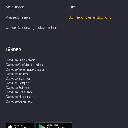
Meinungen
Hilfe
Pressestimmen
Stornierung einer Buchung
Unsere Stellenangebote ansehen
LÄNDER
Dayuse
Frankreich
Dayuse
Großbritannien
Dayuse
Vereinigte Staaten
Dayuse
Italien
Dayuse
Spanien
Dayuse
Belgien
Dayuse
Schweiz
Dayuse
Brasilien
Dayuse
Niederlande
Dayuse
Österreich
Dayuse
Australien
Dayuse
Irland
Dayuse
Hongkong
Dayuse
Kanada
Dayuse
Singapur