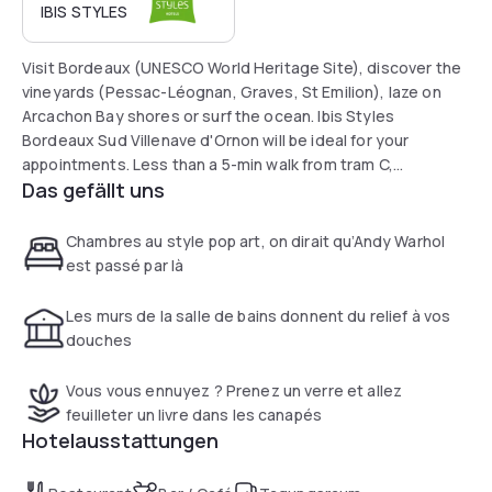
IBIS STYLES
Visit Bordeaux (UNESCO World Heritage Site), discover the
vineyards (Pessac-Léognan, Graves, St Emilion), laze on
Arcachon Bay shores or surf the ocean. Ibis Styles
Bordeaux Sud Villenave d'Ornon will be ideal for your
appointments. Less than a 5-min walk from tram C,
Das gefällt uns
connecting St Jean Station, city center, business park and
Matmut Atlantique stadium. Bordeaux Mérignac Airport is
less than 15 min away.
Chambres au style pop art, on dirait qu’Andy Warhol
est passé par là
Les murs de la salle de bains donnent du relief à vos
douches
Vous vous ennuyez ? Prenez un verre et allez
feuilleter un livre dans les canapés
Hotelausstattungen