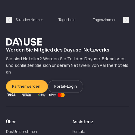
Stundenzimmer
Tageshotel
Tageszimmer
Gün
Précédent
Suiv
Dayuse
Werden Sie Mitglied des Dayuse-Netzwerks
Sie sind Hotelier? Werden Sie Teil des Dayuse-Erlebnisses
und schließen Sie sich unserem Netzwerk von Partnerhotels
an
Partner werden!
Portal-Login
Über
Assistenz
Das Unternehmen
Kontakt