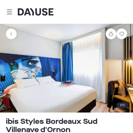
Dayuse
Teilen
Spei
1
/
11
ibis Styles Bordeaux Sud
Villenave d'Ornon