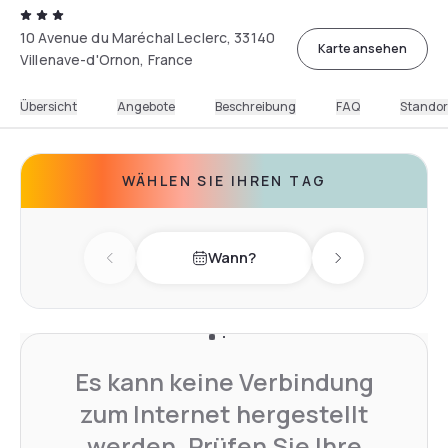
10 Avenue du Maréchal Leclerc, 33140
Karte ansehen
Villenave-d'Ornon, France
Übersicht
Angebote
Beschreibung
FAQ
Standor
WÄHLEN SIE IHREN TAG
Wann?
Previous day
Next day
Es kann keine Verbindung
zum Internet hergestellt
werden. Prüfen Sie Ihre