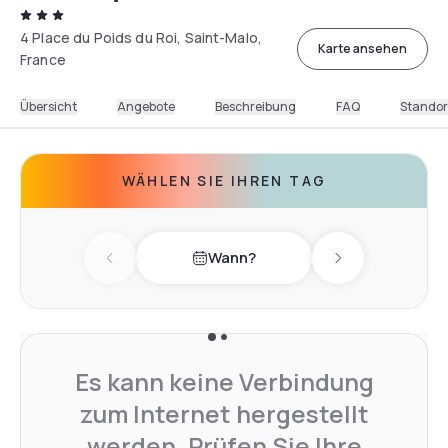
4 Place du Poids du Roi, Saint-Malo,
Karte ansehen
France
Übersicht
Angebote
Beschreibung
FAQ
Standor
WÄHLEN SIE IHREN TAG
Wann?
Previous day
Next day
Es kann keine Verbindung
zum Internet hergestellt
werden. Prüfen Sie Ihre