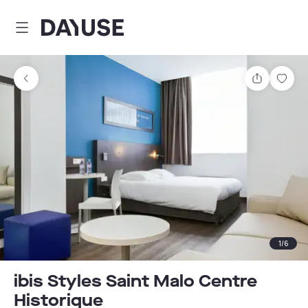
Dayuse
Teilen
Spei
1
/
6
ibis Styles Saint Malo Centre
Historique