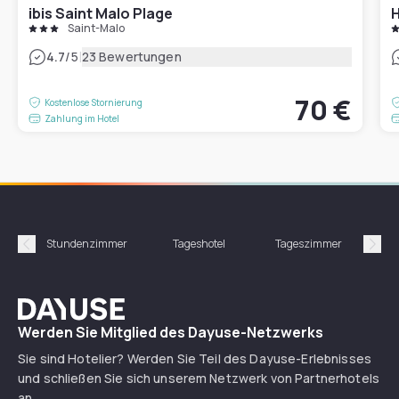
ibis Saint Malo Plage
H
Saint-Malo
|
4.7
/5
23 Bewertungen
70 €
Kostenlose Stornierung
Zahlung im Hotel
Stundenzimmer
Tageshotel
Tageszimmer
Gün
Précédent
Suiv
Dayuse
Werden Sie Mitglied des Dayuse-Netzwerks
Sie sind Hotelier? Werden Sie Teil des Dayuse-Erlebnisses
und schließen Sie sich unserem Netzwerk von Partnerhotels
an