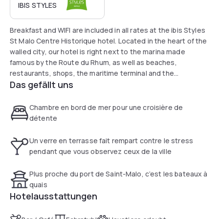
IBIS STYLES
Breakfast and WIFI are included in all rates at the ibis Styles
St Malo Centre Historique hotel. Located in the heart of the
walled city, our hotel is right next to the marina made
famous by the Route du Rhum, as well as beaches,
restaurants, shops, the maritime terminal and the
Das gefällt uns
convention center, and is just a few minutes from Dinard,
Dinan, Cancale and Mont St Michel. Our modern and colorful
hotel has 39 rooms, a living area, a children area, a bar and a
Chambre en bord de mer pour une croisière de
terrace overlooking the city walls.
détente
Un verre en terrasse fait rempart contre le stress
pendant que vous observez ceux de la ville
Plus proche du port de Saint-Malo, c’est les bateaux à
quais
Hotelausstattungen