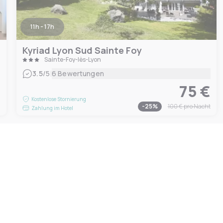
11h - 17h
Kyriad Lyon Sud Sainte Foy
Sainte-Foy-lès-Lyon
|
3.5
/5
6 Bewertungen
75 €
€
Kostenlose Stornierung
-
25
%
100 €
pro Nacht
Zahlung im Hotel