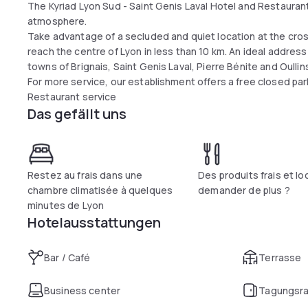
The Kyriad Lyon Sud - Saint Genis Laval Hotel and Restaura
atmosphere.
Take advantage of a secluded and quiet location at the cr
reach the centre of Lyon in less than 10 km. An ideal address 
towns of Brignais, Saint Genis Laval, Pierre Bénite and Oullin
For more service, our establishment offers a free closed parki
Restaurant service
Das gefällt uns
Restez au frais dans une
Des produits frais et l
chambre climatisée à quelques
demander de plus ?
minutes de Lyon
Hotelausstattungen
Bar / Café
Terrasse
Business center
Tagungsr