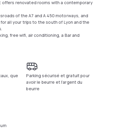
nt offers renovated rooms with a contemporary
ossroads of the A7 and A 450 motorways, and
for all your trips to the south of Lyon and the
s.
ng, free wifi, air conditioning, a Bar and
ocaux, que
Parking sécurisé et gratuit pour
avoir le beurre et l’argent du
beurre
aum