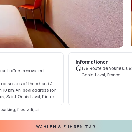
Informationen
179 Route de Vourles, 69
urant offers renovated
Genis-Laval, France
crossroads of the A7 and A
 10 km. An ideal address for
is, Saint Genis Laval, Pierre
rking, free wifi, air
WÄHLEN SIE IHREN TAG