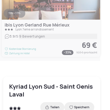
11h - 17h
ibis Lyon Gerland Rue Mérieux
Lyon 7eme arrondissement
|
3.9
/5
9 Bewertungen
69 €
Kostenlose Stornierung
-
33
%
103 €
pro Nacht
Zahlung im Hotel
Kyriad Lyon Sud - Saint Genis
Laval
Teilen
Speichern