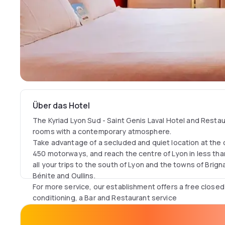
Über das Hotel
The Kyriad Lyon Sud - Saint Genis Laval Hotel and Resta
rooms with a contemporary atmosphere.
Take advantage of a secluded and quiet location at the 
450 motorways, and reach the centre of Lyon in less than
all your trips to the south of Lyon and the towns of Brigna
Bénite and Oullins.
For more service, our establishment offers a free closed pa
conditioning, a Bar and Restaurant service