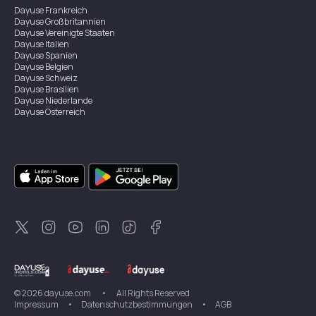
Dayuse
Frankreich
Dayuse
Großbritannien
Dayuse
Vereinigte Staaten
Dayuse
Italien
Dayuse
Spanien
Dayuse
Belgien
Dayuse
Schweiz
Dayuse
Brasilien
Dayuse
Niederlande
Dayuse
Österreich
Dayuse
Australien
Dayuse
Irland
Dayuse
Hongkong
Dayuse
Kanada
Dayuse
Singapur
Dayuse
Zweden
Dayuse
Thailand
Dayuse
Portugal
Dayuse
Korea
Dayuse
Neuseeland
Dayuse
Türkei
©
2026
dayuse.com
•
All Rights Reserved
Impressum
•
Datenschutzbestimmungen
•
AGB