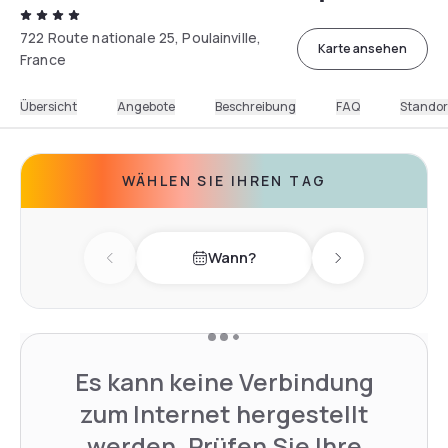
722 Route nationale 25, Poulainville,
Karte ansehen
France
Übersicht
Angebote
Beschreibung
FAQ
Standor
WÄHLEN SIE IHREN TAG
Wann?
Previous day
Next day
Es kann keine Verbindung
zum Internet hergestellt
werden. Prüfen Sie Ihre