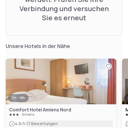
Verbindung und versuchen
Sie es erneut
Unsere Hotels in der Nähe
11h - 18h
Comfort Hotel Amiens Nord
M
Amiens
|
4.5
/5
17 Bewertungen