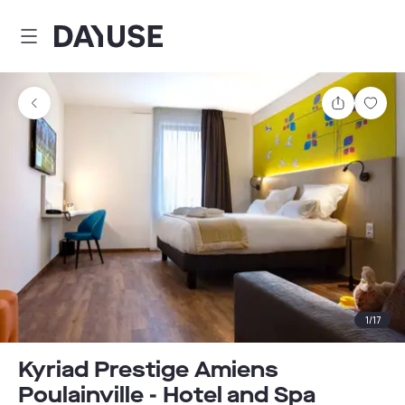
Dayuse
Teilen
Spei
1
/
17
Kyriad Prestige Amiens
Poulainville - Hotel and Spa