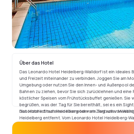
Über das Hotel
Das Leonardo Hotel Heidelberg-Walldorf ist ein ideales 
und Freizeit miteinander zu verbinden. Joggen Sie am M
Umgebung oder nutzen Sie den Innen- und Außenpool des
Bahnen zu ziehen, bevor Sie sich zurücklehnen und eine
köstlicher Speisen vom Frühstücksbuffet genießen. Sie we
begrüßen, was der Tag für Sie bereithält, sei es ein Sigh
historische Stadt Heidelberg oder ein Tag voller Meetin
Das Hotel ist nur einen Kilometer vom Zentrum von Walld
Heidelberg entfernt. Vom Leonardo Hotel Heidelberg-Wa
Geschäftsreisende die nahegelegenen Unternehmen leich
Firmensitze von SAP, RealTech AG und Heidelberger Dru