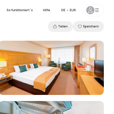
So funktioniert´s
Hilfe
DE
•
EUR
Teilen
Speichern