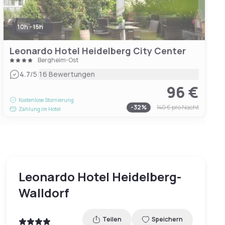
10h - 15h
Leonardo Hotel Heidelberg City Center
Bergheim-Ost
|
4.7
/5
16 Bewertungen
96 €
Kostenlose Stornierung
-
32
%
140 €
pro Nacht
Zahlung im Hotel
Leonardo Hotel Heidelberg-
Walldorf
Teilen
Speichern