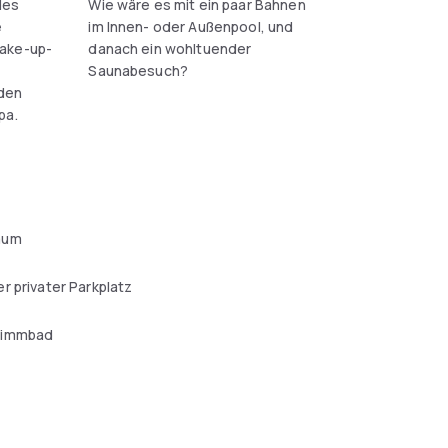
des
Wie wäre es mit ein paar Bahnen
e
im Innen- oder Außenpool, und
ake-up-
danach ein wohltuender
Saunabesuch?
den
pa.
aum
r privater Parkplatz
wimmbad