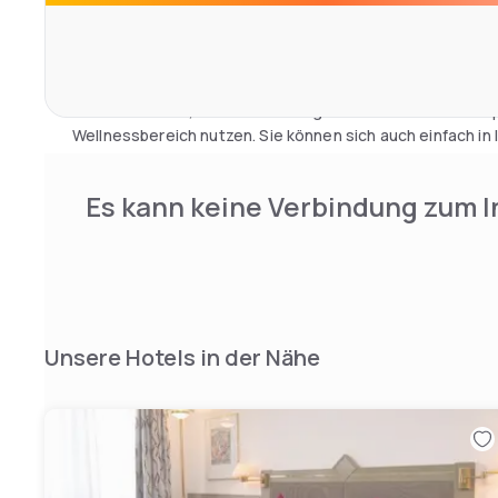
befinden. Fantastische hoteleigene Konferenzeinricht
werden.
Nach einem ereignisreichen Tag können Sie im Restauran
überdachten Terrasse eine köstliche Mahlzeit genießen, 
zu sich nehmen, sich auf den Liegestühlen am Pool ents
Wellnessbereich nutzen. Sie können sich auch einfach in
zurückziehen und neue Energie tanken, um am nächsten 
munter zu sein.
Es kann keine Verbindung zum I
Unsere Hotels in der Nähe