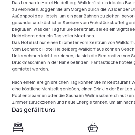
Das Leonardo Hotel Heidelberg-Walldorf ist ein ideales Busi
zu verbinden. Joggen Sie am Morgen durch die Wälder der 
Außenpool des Hotels, um ein paar Bahnen zu ziehen, bevor 
gesunder und köstlicher Speisen vom Frühstücksbuffet genie
begrüßen, was der Tag für Sie bereithält, sei es ein Sightsee
Heidelberg oder ein Tag voller Meetings.
Das Hotel ist nur einen Kilometer vom Zentrum von Walldorf 
Vom Leonardo Hotel Heidelberg-Walldorf aus können Gesc
Unternehmen leicht erreichen, da sich die Firmensitze von 
Druckmaschinen in der Nähe befinden. Fantastische hotele
gemietet werden.
Nach einem ereignisreichen Tag können Sie im Restaurant W
eine köstliche Mahlzeit genießen, einen Drink in der Bar Leo
Pool entspannen oder die Sauna im Wellnessbereich nutzen. S
Zimmer zurückziehen und neue Energie tanken, um am nächst
Das gefällt uns