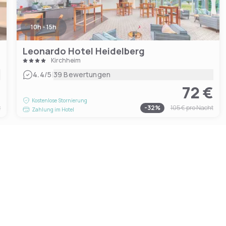
10h - 15h
Leonardo Hotel Heidelberg
Kirchheim
|
4.4
/5
39 Bewertungen
€
72 €
Kostenlose Stornierung
t
-
32
%
105 €
pro Nacht
Zahlung im Hotel