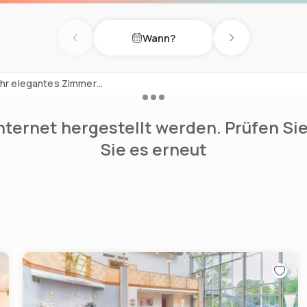
ungen können gemietet
Wann?
t Walldorf oder auf der
Previous day
Next day
einen Drink in der Bar Leo
pannen oder die Sauna im
 Ihr elegantes Zimmer
Tag wieder frisch und
nternet hergestellt werden. Prüfen Si
Sie es erneut