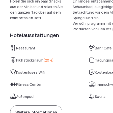
Holen Sie sich ein paar Snacks
Ein langes entspannen
aus der Minibar und relaxen Sie
Schaumbad, ausgiebig
den ganzen Tag über auf dem
Betrachtung vor dem M
komfortablen Bett.
Spiegel und ein
Verwöhnprogramm mit 
Produkten von Sea of S
Hotelausstattungen
Restaurant
Bar / Café
Frühstücksraum
(
20 €
)
Tagungsr
Kostenloses Wifi
Kostenlose
Fitness Center
Innensch
Außenpool
Sauna
Weitere Informationen