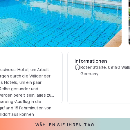
Informationen
Roter Straße, 69190 Wall
Business-Hotel, um Arbeit
Germany
orgen durch die Wälder der
 Hotels, um ein paar
 Reihe gesunder und
rden bereit sein, alles zu
tseeing-Ausflug in die
gs.
orf und 15 Fahrminuten von
lldorf aus können
t erreichen, da sich die
WÄHLEN SIE IHREN TAG
ckmaschinen in der Nähe