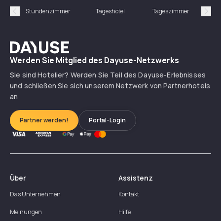
Stundenzimmer
Tageshotel
Tageszimmer
Gün
Précédent
Suiv
Dayuse
Werden Sie Mitglied des Dayuse-Netzwerks
Sie sind Hotelier? Werden Sie Teil des Dayuse-Erlebnisses
und schließen Sie sich unserem Netzwerk von Partnerhotels
an
Partner werden!
Portal-Login
Über
Assistenz
Das Unternehmen
Kontakt
Meinungen
Hilfe