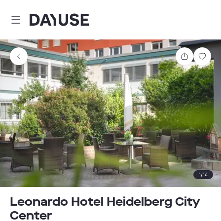
Dayuse
Teilen
Spei
1
/
14
Leonardo Hotel Heidelberg City
Center