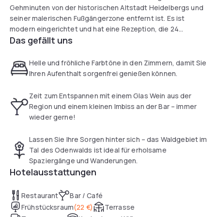
Gehminuten von der historischen Altstadt Heidelbergs und
seiner malerischen Fußgängerzone entfernt ist. Es ist
modern eingerichtet und hat eine Rezeption, die 24
Das gefällt uns
Stunden am Tag geöffnet ist. Sie können auch den
Zimmerservice genießen.
Helle und fröhliche Farbtöne in den Zimmern, damit Sie
Die geräumigen und klimatisierten Räume sind in hellen und
Ihren Aufenthalt sorgenfrei genießen können.
fröhlichen Tönen gehalten. Dazu gehören eine Minibar
sowie Kabel- und Satellitenfernsehen. Das private
Zeit zum Entspannen mit einem Glas Wein aus der
Badezimmer ist mit einer Badewanne oder Dusche und
Region und einem kleinen Imbiss an der Bar – immer
einem Haartrockner ausgestattet.
wieder gerne!
Am Abend können Sie sich bei einem Glas regionalen Weins
Lassen Sie Ihre Sorgen hinter sich – das Waldgebiet im
oder einem Snack an der Bar entspannen.
Tal des Odenwalds ist ideal für erholsame
Spaziergänge und Wanderungen.
Hotelausstattungen
Restaurant
Bar / Café
Frühstücksraum
(
22 €
)
Terrasse