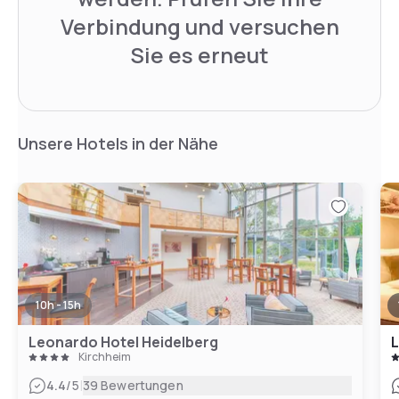
Verbindung und versuchen
Sie es erneut
Unsere Hotels in der Nähe
10h - 15h
Leonardo Hotel Heidelberg
L
Kirchheim
|
4.4
/5
39 Bewertungen