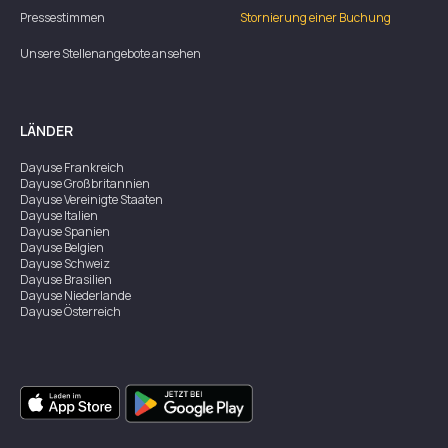
Pressestimmen
Stornierung einer Buchung
Unsere Stellenangebote ansehen
LÄNDER
Dayuse
Frankreich
Dayuse
Großbritannien
Dayuse
Vereinigte Staaten
Dayuse
Italien
Dayuse
Spanien
Dayuse
Belgien
Dayuse
Schweiz
Dayuse
Brasilien
Dayuse
Niederlande
Dayuse
Österreich
Dayuse
Australien
Dayuse
Irland
Dayuse
Hongkong
Dayuse
Kanada
Dayuse
Singapur
Dayuse
Zweden
Dayuse
Thailand
Dayuse
Portugal