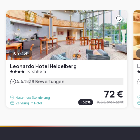
10h - 15h
Leonardo Hotel Heidelberg
L
Kirchheim
|
4.4
/5
39 Bewertungen
72 €
Kostenlose Stornierung
-
32
%
105 €
pro Nacht
Zahlung im Hotel