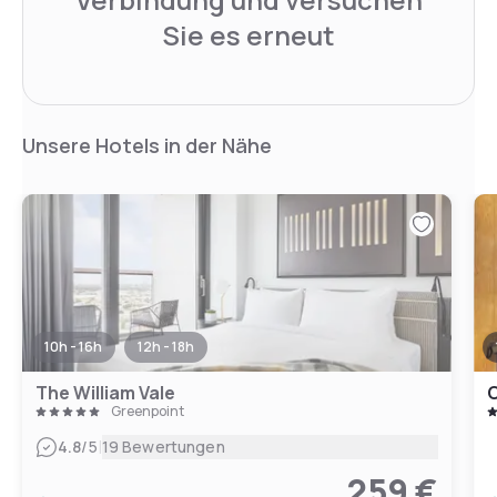
Sie es erneut
Unsere Hotels in der Nähe
10h - 16h
12h - 18h
The William Vale
C
Greenpoint
|
4.8
/5
19 Bewertungen
259 €