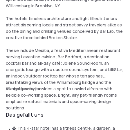
Williamsburg in Brooklyn, NY.
The hotel’s timeless architecture and light filled interiors
attract discerning locals and street savvy travelers alike as
do the dining and drinking venues conceived by Bar Lab, the
creative force behind Broken Shaker.
These include Mesiba, a festive Mediterranean restaurant
serving Levantine cuisine; Bar Bedford, a destination
cocktail bar and all-day café; Jolene Sound Room, an
energetic lounge with a custom sound system; and LilliStar,
an indoor/outdoor rooftop bar whose terrace has
breathtaking views of the Williamsburg Bridge and the
Manhattan skyline.
A large garden provides a spot to unwind alfresco with
flexible co-working space. Bright, airy pet-friendly rooms
emphasize natural materials and space-saving design
solutions
Das gefällt uns
This 4-star hotel has a fitness centre, a garden, a