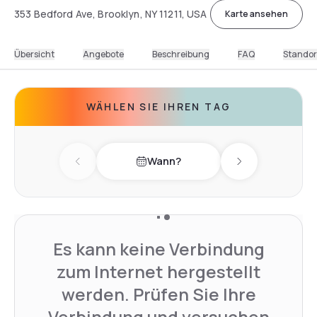
353 Bedford Ave, Brooklyn, NY 11211, USA
Karte ansehen
Übersicht
Angebote
Beschreibung
FAQ
Standor
WÄHLEN SIE IHREN TAG
Wann?
Previous day
Next day
Es kann keine Verbindung
zum Internet hergestellt
werden. Prüfen Sie Ihre
Verbindung und versuchen