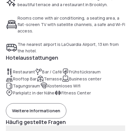
beautiful terrace and a restaurant in Brooklyn.
Rooms come with air conditioning, a seating area, a
flat-screen TV with satellite channels, a safe and Wi-Fi
access.
The nearest airport is LaGuardia Airport, 13 km from
the hotel.
Hotelausstattungen
Restaurant
Bar / Café
Frühstücksraum
Rooftop Bar
Terrasse
Business center
Tagungsraum
Kostenloses Wifi
Parkplatz in der Nähe
Fitness Center
Weitere Informationen
Häufig gestellte Fragen