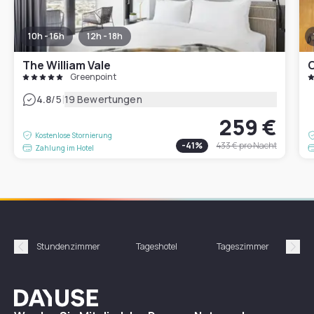
10h - 16h
12h - 18h
The William Vale
C
Greenpoint
|
4.8
/5
19 Bewertungen
259 €
Kostenlose Stornierung
-
41
%
433 €
pro Nacht
Zahlung im Hotel
Stundenzimmer
Tageshotel
Tageszimmer
Gün
Précédent
Suiv
Dayuse