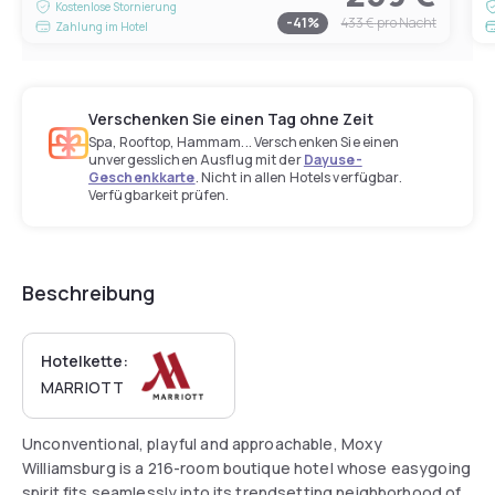
Kostenlose Stornierung
-
41
%
433 €
pro Nacht
Zahlung im Hotel
Verschenken Sie einen Tag ohne Zeit
Spa, Rooftop, Hammam... Verschenken Sie einen
unvergesslichen Ausflug mit der
Dayuse-
Geschenkkarte
. Nicht in allen Hotels verfügbar.
Verfügbarkeit prüfen.
Beschreibung
Hotelkette:
MARRIOTT
Unconventional, playful and approachable, Moxy
Williamsburg is a 216-room boutique hotel whose easygoing
spirit fits seamlessly into its trendsetting neighborhood of