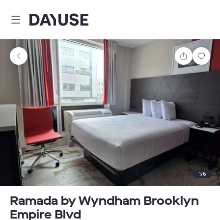
Dayuse
Teilen
Spei
1
/
6
Ramada by Wyndham Brooklyn
Empire Blvd