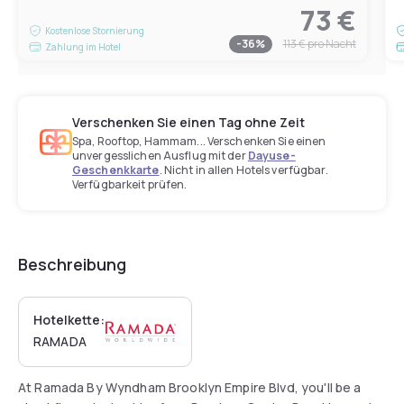
73 €
Kostenlose Stornierung
-
36
%
113 €
pro Nacht
Zahlung im Hotel
Verschenken Sie einen Tag ohne Zeit
Spa, Rooftop, Hammam... Verschenken Sie einen
unvergesslichen Ausflug mit der
Dayuse-
Geschenkkarte
. Nicht in allen Hotels verfügbar.
Verfügbarkeit prüfen.
Beschreibung
Hotelkette:
RAMADA
At Ramada By Wyndham Brooklyn Empire Blvd, you'll be a