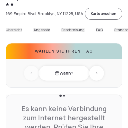
169 Empire Blvd, Brooklyn, NY 11225, USA
Karte ansehen
Übersicht
Angebote
Beschreibung
FAQ
Standor
WÄHLEN SIE IHREN TAG
Wann?
Previous day
Next day
Es kann keine Verbindung
zum Internet hergestellt
werden. Prüfen Sie Ihre