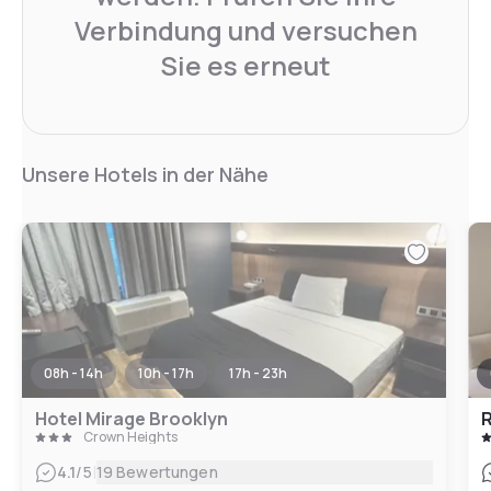
Verbindung und versuchen
Sie es erneut
Unsere Hotels in der Nähe
08h - 14h
10h - 17h
17h - 23h
Hotel Mirage Brooklyn
R
Crown Heights
|
4.1
/5
19 Bewertungen